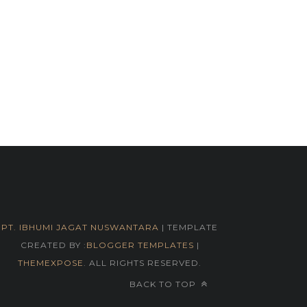
PT. IBHUMI JAGAT NUSWANTARA
| TEMPLATE
CREATED BY :
BLOGGER TEMPLATES
|
THEMEXPOSE
. ALL RIGHTS RESERVED.
BACK TO TOP