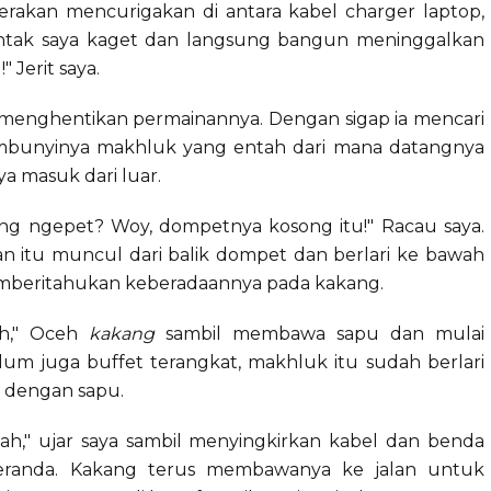
gerakan mencurigakan di antara kabel charger laptop,
ntak saya kaget dan langsung bangun meninggalkan
 Jerit saya.
enghentikan permainannya. Dengan sigap ia mencari
mbunyinya makhluk yang entah dari mana datangnya
ya masuk dari luar.
gking ngepet? Woy, dompetnya kosong itu!" Racau saya.
an itu muncul dari balik dompet dan berlari ke bawah
emberitahukan keberadaannya pada kakang.
eh," Oceh
kakang
sambil membawa sapu dan mulai
lum juga buffet terangkat, makhluk itu sudah berlari
 dengan sapu.
mah," ujar saya sambil menyingkirkan kabel dan benda
beranda. Kakang terus membawanya ke jalan untuk