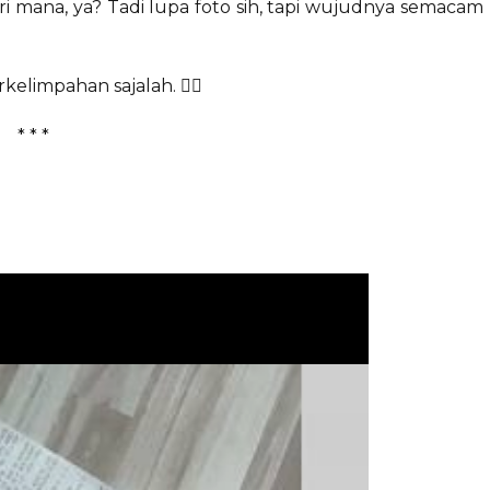
i mana, ya? Tadi lupa foto sih, tapi wujudnya semacam
elimpahan sajalah. 😮‍💨
* * *