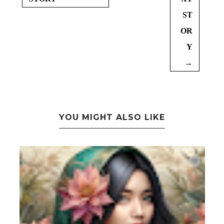
ST
OR
Y
→
YOU MIGHT ALSO LIKE