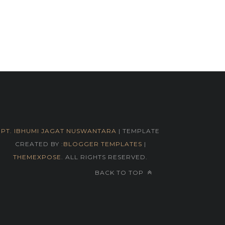
PT. IBHUMI JAGAT NUSWANTARA
| TEMPLATE
CREATED BY :
BLOGGER TEMPLATES
|
THEMEXPOSE
. ALL RIGHTS RESERVED.
BACK TO TOP