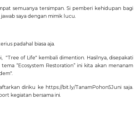
tempat semuanya tersimpan. Si pemberi kehidupan bagi
" jawab saya dengan mimik lucu.
erius padahal biasa aja.
 "Tree of Life" kembali dimention. Hasilnya, disepakati
 tema “Ecosystem Restoration” ini kita akan menanam
adem".
tarkan diriku ke https://bit.ly/TanamPohon5Juni saja.
rt kegiatan bersama ini.