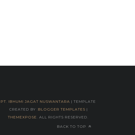
PT. IBHUMI JAGAT NUSWANTARA
| TEMPLATE
CREATED BY :
BLOGGER TEMPLATES
|
THEMEXPOSE
. ALL RIGHTS RESERVED.
BACK TO TOP