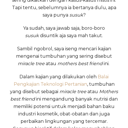
sering dikaitkan dengan kasus-kasus mistis ini.
Tapi tentu, sebelumnya ia bertanya dulu, apa
saya punya
susuk
?
Ya sudah, saya jawab saja, boro-boro
susuk
disuntik aja saya mah takut.
Sambil ngobrol, saya iseng mencari kajian
mengenai tumbuhan yang sering disebut
miracle tree
atau
mothers best friend
ini.
Dalam kajian yang dilakukan oleh
Balai
Pengkajian Teknologi Pertanian
, tumbuhan
yang disebut sebagai
miracle tree
atau
Mothers
best friend
ini mengandung banyak nutrisi dan
memiliki potensi untuk menjadi bahan baku
industri kosmetik, obat-obatan dan juga
perbaikan lingkungan yang tercemar.