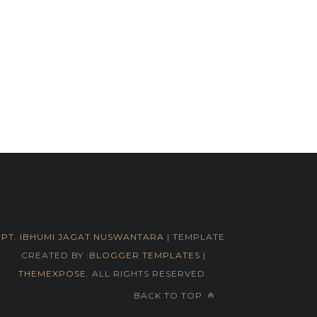
PT. IBHUMI JAGAT NUSWANTARA
| TEMPLATE
CREATED BY :
BLOGGER TEMPLATES
|
THEMEXPOSE
. ALL RIGHTS RESERVED.
BACK TO TOP