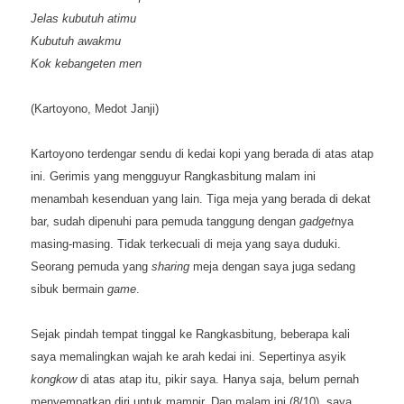
Jelas kubutuh atimu
Kubutuh awakmu
Kok kebangeten men
(Kartoyono, Medot Janji)
Kartoyono terdengar sendu di kedai kopi yang berada di atas atap
ini. Gerimis yang mengguyur Rangkasbitung malam ini
menambah kesenduan yang lain. Tiga meja yang berada di dekat
bar, sudah dipenuhi para pemuda tanggung dengan
gadget
nya
masing-masing. Tidak terkecuali di meja yang saya duduki.
Seorang pemuda yang
sharing
meja dengan saya juga sedang
sibuk bermain
game
.
Sejak pindah tempat tinggal ke Rangkasbitung, beberapa kali
saya memalingkan wajah ke arah kedai ini. Sepertinya asyik
kongkow
di atas atap itu, pikir saya. Hanya saja, belum pernah
menyempatkan diri untuk mampir. Dan malam ini (8/10), saya