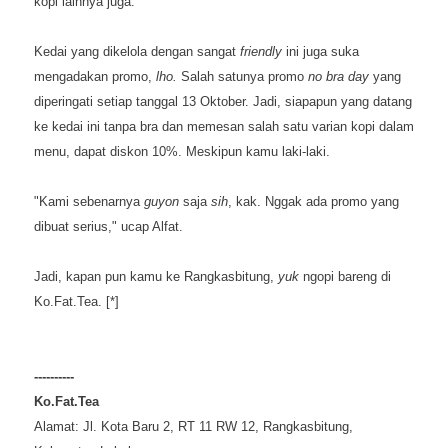
kopi lainnya juga.
Kedai yang dikelola dengan sangat
friendly
ini juga suka
mengadakan promo,
lho.
Salah satunya promo
no bra day
yang
diperingati setiap tanggal 13 Oktober. Jadi, siapapun yang datang
ke kedai ini tanpa bra dan memesan salah satu varian kopi dalam
menu, dapat diskon 10%. Meskipun kamu laki-laki.
"Kami sebenarnya
guyon
saja
sih
, kak. Nggak ada promo yang
dibuat serius," ucap Alfat.
Jadi, kapan pun kamu ke Rangkasbitung,
yuk
ngopi bareng di
Ko.Fat.Tea. [*]
----------
Ko.Fat.Tea
Alamat: Jl. Kota Baru 2, RT 11 RW 12, Rangkasbitung,