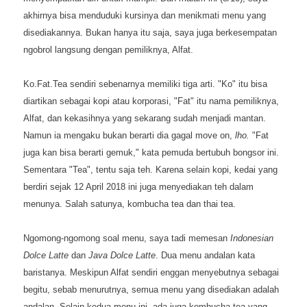
akhirnya bisa menduduki kursinya dan menikmati menu yang
disediakannya. Bukan hanya itu saja, saya juga berkesempatan
ngobrol langsung dengan pemiliknya, Alfat.
Ko.Fat.Tea sendiri sebenarnya memiliki tiga arti. "Ko" itu bisa
diartikan sebagai kopi atau korporasi, "Fat" itu nama pemiliknya,
Alfat, dan kekasihnya yang sekarang sudah menjadi mantan.
Namun ia mengaku bukan berarti dia gagal move on,
lho.
"Fat
juga kan bisa berarti gemuk," kata pemuda bertubuh bongsor ini.
Sementara "Tea", tentu saja teh. Karena selain kopi, kedai yang
berdiri sejak 12 April 2018 ini juga menyediakan teh dalam
menunya. Salah satunya, kombucha tea dan thai tea.
Ngomong-ngomong soal menu, saya tadi memesan
Indonesian
Dolce Latte
dan
Java Dolce Latte
. Dua menu andalan kata
baristanya. Meskipun Alfat sendiri enggan menyebutnya sebagai
begitu, sebab menurutnya, semua menu yang disediakan adalah
andalan. Selain kedua menu ini, ada juga kombucha tea yang