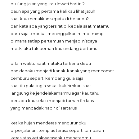
di ujung jalan yang kau lewati hari ini?
daun apa yang pertama kali kau lihat jatuh
saat kau menalikan sepatu di beranda?
dan kata apa yang tersirat di kepala saat matamu
baru saja terbuka, meninggalkan mimpi-mimpi
di mana setiap pertemuan menjadi niscaya
meski aku tak pernah kau undang bertamu
di lain waktu, saat mataku terkena debu
dan dadaku menjadi kanak-kanak yang mencomot
cemburu seperti kembang gula saja
saat itu pula, ingin sekali kukirimkan suar
langsung ke jendelakamarmu agar kau tahu
bertapa kau selalu menjadi taman firdaus
yang mendadak hadir di Tartarus
ketika hujan menderas mengurungku
di perjalanan, tempias terasa seperti tamparan
keras atas ketakwarasanku menatapmu