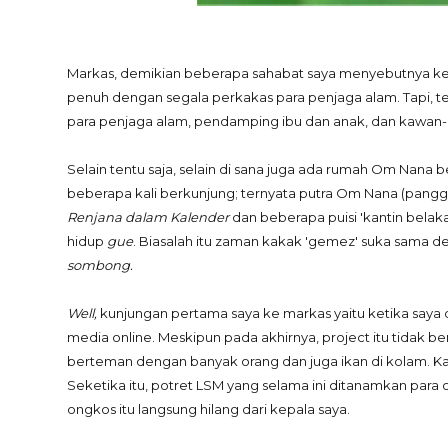
Markas, demikian beberapa sahabat saya menyebutnya keti
penuh dengan segala perkakas para penjaga alam. Tapi, t
para penjaga alam, pendamping ibu dan anak, dan kawan-k
Selain tentu saja, selain di sana juga ada rumah Om Nana 
beberapa kali berkunjung; ternyata putra Om Nana (pangg
Renjana dalam Kalender
dan beberapa puisi 'kantin belakan
hidup
gue
. Biasalah itu zaman kakak 'gemez' suka sama 
sombong.
Well,
kunjungan pertama saya ke markas yaitu ketika say
media online. Meskipun pada akhirnya, project itu tidak be
berteman dengan banyak orang dan juga ikan di kolam. Ka
Seketika itu, potret LSM yang selama ini ditanamkan par
ongkos itu langsung hilang dari kepala saya.