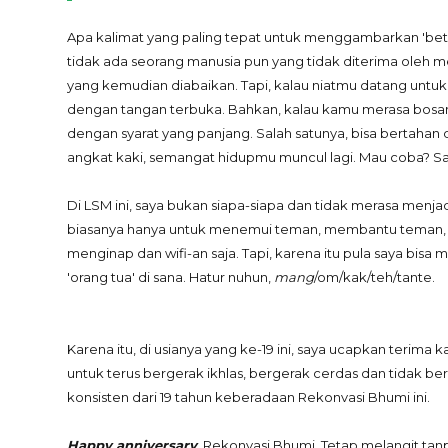
Apa kalimat yang paling tepat untuk menggambarkan 'bet
tidak ada seorang manusia pun yang tidak diterima oleh 
yang kemudian diabaikan. Tapi, kalau niatmu datang untuk b
dengan tangan terbuka. Bahkan, kalau kamu merasa bosan hi
dengan syarat yang panjang. Salah satunya, bisa bertahan 
angkat kaki, semangat hidupmu muncul lagi. Mau coba? Sa
Di LSM ini, saya bukan siapa-siapa dan tidak merasa menja
biasanya hanya untuk menemui teman, membantu teman, 
menginap dan wifi-an saja. Tapi, karena itu pula saya bisa
'orang tua' di sana. Hatur nuhun,
mang
/om/kak/teh/tante.
Karena itu, di usianya yang ke-19 ini, saya ucapkan terima 
untuk terus bergerak ikhlas, bergerak cerdas dan tidak be
konsisten dari 19 tahun keberadaan Rekonvasi Bhumi ini.
Happy anniversary
, Rekonvasi Bhumi. Tetap melangit ta