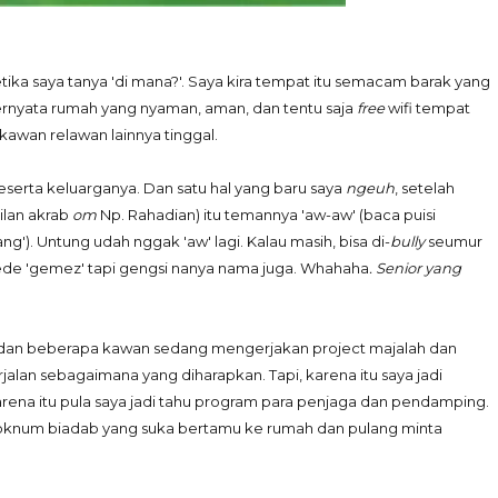
ka saya tanya 'di mana?'. Saya kira tempat itu semacam barak yang
ernyata rumah yang nyaman, aman, dan tentu saja
free
wifi tempat
awan relawan lainnya tinggal.
beserta keluarganya. Dan satu hal yang baru saya
ngeuh
, setelah
ilan akrab
om
Np. Rahadian) itu temannya 'aw-aw' (baca puisi
g'). Untung udah nggak 'aw' lagi. Kalau masih, bisa di-
bully
seumur
dede 'gemez' tapi gengsi nanya nama juga. Whahaha
. Senior yang
a dan beberapa kawan sedang mengerjakan project majalah dan
rjalan sebagaimana yang diharapkan. Tapi, karena itu saya jadi
rena itu pula saya jadi tahu program para penjaga dan pendamping.
a oknum biadab yang suka bertamu ke rumah dan pulang minta