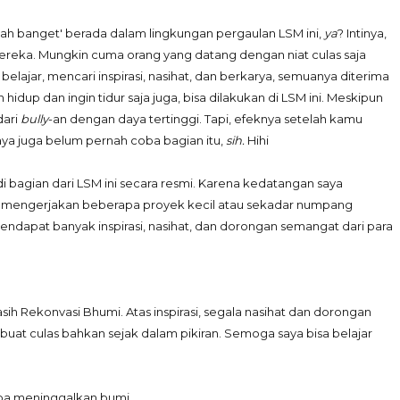
ah banget' berada dalam lingkungan pergaulan LSM ini,
ya
? Intinya,
mereka. Mungkin cuma orang yang datang dengan niat culas saja
elajar, mencari inspirasi, nasihat, dan berkarya, semuanya diterima
dup dan ingin tidur saja juga, bisa dilakukan di LSM ini. Meskipun
dari
bully
-an dengan daya tertinggi. Tapi, efeknya setelah kamu
ya juga belum pernah coba bagian itu,
sih.
Hihi
di bagian dari LSM ini secara resmi. Karena kedatangan saya
mengerjakan beberapa proyek kecil atau sekadar numpang
 mendapat banyak inspirasi, nasihat, dan dorongan semangat dari para
kasih Rekonvasi Bhumi. Atas inspirasi, segala nasihat dan dorongan
rbuat culas bahkan sejak dalam pikiran. Semoga saya bisa belajar
npa meninggalkan bumi.