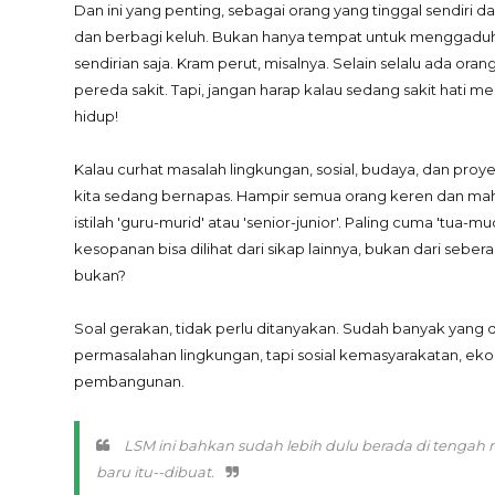
Dan ini yang penting, sebagai orang yang tinggal sendiri 
dan berbagi keluh. Bukan hanya tempat untuk menggaduh. Te
sendirian saja. Kram perut, misalnya. Selain selalu ada o
pereda sakit. Tapi, jangan harap kalau sedang sakit hati
hidup!
Kalau curhat masalah lingkungan, sosial, budaya, dan proyek
kita sedang bernapas. Hampir semua orang keren dan mah
istilah 'guru-murid' atau 'senior-junior'. Paling cuma 'tua
kesopanan bisa dilihat dari sikap lainnya, bukan dari seb
bukan?
Soal gerakan, tidak perlu ditanyakan. Sudah banyak yan
permasalahan lingkungan, tapi sosial kemasyarakatan, ek
pembangunan.
LSM ini bahkan sudah lebih dulu berada di tenga
baru itu--dibuat.