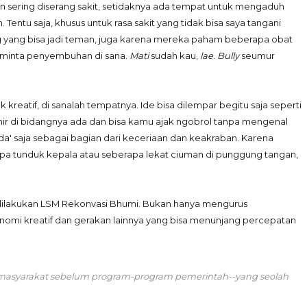
dan sering diserang sakit, setidaknya ada tempat untuk mengaduh
ntu saja, khusus untuk rasa sakit yang tidak bisa saya tangani
rang yang bisa jadi teman, juga karena mereka paham beberapa obat
 meminta penyembuhan di sana.
Mati
sudah kau,
lae
.
Bully
seumur
 kreatif, di sanalah tempatnya. Ide bisa dilempar begitu saja seperti
ir di bidangnya ada dan bisa kamu ajak ngobrol tanpa mengenal
-muda' saja sebagai bagian dari keceriaan dan keakraban. Karena
erapa tunduk kepala atau seberapa lekat ciuman di punggung tangan,
g dilakukan LSM Rekonvasi Bhumi. Bukan hanya mengurus
onomi kreatif dan gerakan lainnya yang bisa menunjang percepatan
h masyarakat sebelum program-program pemerintah--yang seolah