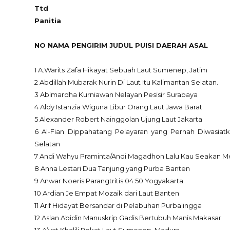
Ttd
Panitia
NO NAMA PENGIRIM JUDUL PUISI DAERAH ASAL
1 A.Warits Zafa Hikayat Sebuah Laut Sumenep, Jatim
2 Abdillah Mubarak Nurin Di Laut Itu Kalimantan Selatan.
3 Abimardha Kurniawan Nelayan Pesisir Surabaya
4 Aldy Istanzia Wiguna Libur Orang Laut Jawa Barat
5 Alexander Robert Nainggolan Ujung Laut Jakarta
6 Al-Fian Dippahatang Pelayaran yang Pernah Diwasia
Selatan
7 Andi Wahyu Praminta/Andi Magadhon Lalu Kau Seakan Me
8 Anna Lestari Dua Tanjung yang Purba Banten
9 Anwar Noeris Parangtritis 04:50 Yogyakarta
10 Ardian Je Empat Mozaik dari Laut Banten
11 Arif Hidayat Bersandar di Pelabuhan Purbalingga
12 Aslan Abidin Manuskrip Gadis Bertubuh Manis Makasar