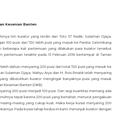
wan Kesenian Banten
nya tim kurator yang terdiri dari Toto ST Radik, Sulaiman Djaya,
n 100 puisi dari 720 lebih puisi yang masuk ke Panitia Gelombang
n beberapa kali pertemuan yang dilakukan para kurator tersebut
alam pertemuan terakhir pada 13 Februari 2016 bertempat di Taman
bih dahulu menyaring 200 puisi dari total 720 puisi yang mesuk ke
 dari Sulaiman Djaya, Wahyu Arya dan M. Rois Rinaldi telah menyaring
g yang dibutuhkan kurator mengingat banyaknya puisi yang masuk
an Kesenian Banten (DKB).
ring 200 puisi menjadi 100 puisi. Dari segi kuantitas memang ada
penuhnya tepat karena 200 puisi yang bertahan, menurut pengakuan
 masing-masing yang cukup kuat. Maka kerja kurasi menyaring 200
lahkannya. Pada kurasi tahap kedua ini kami menunjuk kurator dengan