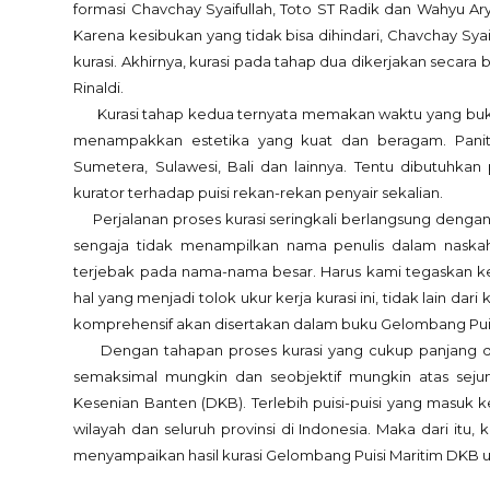
formasi Chavchay Syaifullah, Toto ST Radik dan Wahyu 
Karena kesibukan yang tidak bisa dihindari, Chavchay Sya
kurasi. Akhirnya, kurasi pada tahap dua dikerjakan secara
Rinaldi.
Kurasi tahap kedua ternyata memakan waktu yang bukan b
menampakkan estetika yang kuat dan beragam. Paniti
Sumetera, Sulawesi, Bali dan lainnya. Tentu dibutuhka
kurator terhadap puisi rekan-rekan penyair sekalian.
Perjalanan proses kurasi seringkali berlangsung dengan
sengaja tidak menampilkan nama penulis dalam naskah
terjebak pada nama-nama besar. Harus kami tegaskan k
hal yang menjadi tolok ukur kerja kurasi ini, tidak lain da
komprehensif akan disertakan dalam buku Gelombang Puisi
Dengan tahapan proses kurasi yang cukup panjang dan 
semaksimal mungkin dan seobjektif mungkin atas seju
Kesenian Banten (DKB). Terlebih puisi-puisi yang masuk k
wilayah dan seluruh provinsi di Indonesia. Maka dari itu
menyampaikan hasil kurasi Gelombang Puisi Maritim DKB 