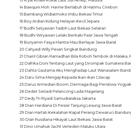
13 A’yat Khalili Rokat Laut Sumenep, Madura
14 Baequni Moh. Haririe Berlabuh di Hatimu Cirebon
15 Bambang Widiatmoko Imbu Bekasi Timur
16 Boy Ardian Kidung Nelayan Kecil Jepara
17 Budhi Setyawan Tasbih Laut Bekasi Selatan
18 Budhi Wiryawan Lelaki Berkaki Pasir Jawa Tengah
19 Bunyamin Fasya Mantra Mau Berlayar Jawa Barat
20 Cahyadi Willy Pesan Singkat Bandung
21 Chairil Gibran Ramadhan Bila Roboh Tembok di Malaka,
22 Dafrika Doni Tentang Laut yang Dirompak Sumatera Bar
23 Dahta Gautama Aku Menghadap Laut Wanasalam Ban
24 Daru Sima Mengaji Kepada Ikan-ikan Cilacap
25 Daruz Armedian Boom, Dermaga Bagi Peristiwa Yogyak
26 Dedet Setiadi Pelancong Lada Magelang
27 Dedy Tri Riyadi Samudraraksa Jakarta
28 Dian Hardiana Di Pesisir Tanjung Lesung Jawa Barat
29 Dian Hartati Kekalahan Kapal Perang Dewaruci Bandun
30 Dian Rusdiana Hikayat Laut Bekasi, Jawa Barat
31 Dino Umahuk Jacht Verleden Maluku Utara