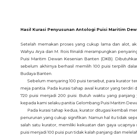
Hasil Kurasi Penyusunan Antologi Puisi Maritim De
Setelah memakan proses yang cukup lama dan alot, akhir
Wahyu Arya dan M. Rois Rinaldi merampungkan penyaringa
Puisi Maritim Dewan Kesenian Banten (DKB). Dibutuhka
sebelum akhirnya berhasil memilih 100 puisi terpilih d
Budaya Banten.
Sebelum menyaring 100 puisi tersebut, para kurator terle
meja panitia. Pada kurasi tahap awal kurator yang terdiri
720 puisi menjadi 200 puisi. Butuh waktu yang panjan
kepada kami selaku panitia Gelombang Puisi Maritim Dew
Pada kurasi tahap kedua, kurator ditugasi kembali menya
penurunan yang cukup signifikan. Namun hal itu tidak se
salah satu kurator, memiliki kekuatan dan gaya ucapnya
puisi menjadi 100 puisi pun tidak kalah panjang dan mele