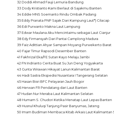
32 Doddi Ahmad Fauji Lemuria Bandung
33 Dody Kristianto Kami Berlaut di Sajakmu Banten
34 Eddie MNS Soemanto Rindu Ombak Padang
35 Eddy Pranata PNP Sajak Dari Kampung Laut*) Cilacap
36 Edi Purwanto Makna Laut Lampung
37 Edwar Maulana Aku Mencintaimu sebagai Laut Cianjur
38 Edy Firmansyah Dari Pantai Camplong Madura
39 Faiz Adittian Ahyar Sampan Moyang Purwekerto Barat
40 Fajar Timur Rapsodi Desember Banten
41 Fakhrizal Eka/FE Sutan Kayo Melaju Jambi
42 FN Indrianto Cerita Buat Su Jun Deng Yogyakarta
43 Gunta Wirawan Hikayat Lanun Kalimantan Barat
44 Hadi Sastra Ekspedisi Nusantara I Tangerang Selatan
45 Hasan Bisri BFC Pelayaran Jauh Bogor
46 Herwan FR Pendatang dari Laut Banten
47 Hudan Nur Meraba Laut Kalimantan Selatan
48 Humam S. Chudori Ketika Menatap Laut Lepas Banten
49 Husnul Khuluqi Tanjung Pasir Banyumas, Jateng
50 Imam Budiman Membaca Kitab Arkais Laut Kalimantan 