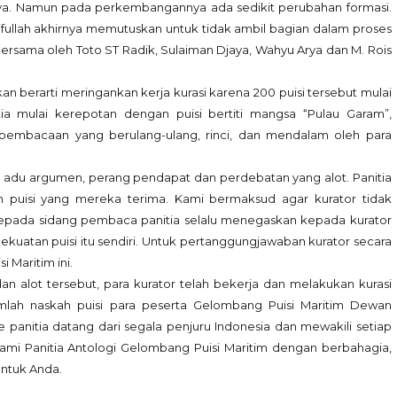
Arya. Namun pada perkembangannya ada sedikit perubahan formasi.
ifullah akhirnya memutuskan untuk tidak ambil bagian dalam proses
 bersama oleh Toto ST Radik, Sulaiman Djaya, Wahyu Arya dan M. Rois
erarti meringankan kerja kurasi karena 200 puisi tersebut mulai
a mulai kerepotan dengan puisi bertiti mangsa “Pulau Garam”,
n pembacaan yang berulang-ulang, rinci, dan mendalam oleh para
 adu argumen, perang pendapat dan perdebatan yang alot. Panitia
 puisi yang mereka terima. Kami bermaksud agar kurator tidak
epada sidang pembaca panitia selalu menegaskan kepada kurator
ri kekuatan puisi itu sendiri. Untuk pertanggungjawaban kurator secara
 Maritim ini.
alot tersebut, para kurator telah bekerja dan melakukan kurasi
mlah naskah puisi para peserta Gelombang Puisi Maritim Dewan
e panitia datang dari segala penjuru Indonesia dan mewakili setiap
, kami Panitia Antologi Gelombang Puisi Maritim dengan berbahagia,
untuk Anda.