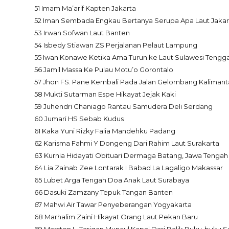
51 Imam Ma’arif Kapten Jakarta
52 Iman Sembada Engkau Bertanya Serupa Apa Laut Jakar
53 Irwan Sofwan Laut Banten
54 Isbedy Stiawan ZS Perjalanan Pelaut Lampung
55 Iwan Konawe Ketika Ama Turun ke Laut Sulawesi Tengg
56 Jamil Massa Ke Pulau Motu’o Gorontalo
57 Jhon FS. Pane Kembali Pada Jalan Gelombang Kalimant
58 Mukti Sutarman Espe Hikayat Jejak Kaki
59 Juhendri Chaniago Rantau Samudera Deli Serdang
60 Jumari HS Sebab Kudus
61 Kaka Yuni Rizky Falia Mandehku Padang
62 Karisma Fahmi Y Dongeng Dari Rahim Laut Surakarta
63 Kurnia Hidayati Obituari Dermaga Batang, Jawa Tengah
64 Lia Zainab Zee Lontarak I Babad La Lagaligo Makassar
65 Lubet Arga Tengah Doa Anak Laut Surabaya
66 Dasuki Zamzany Tepuk Tangan Banten
67 Mahwi Air Tawar Penyeberangan Yogyakarta
68 Marhalim Zaini Hikayat Orang Laut Pekan Baru