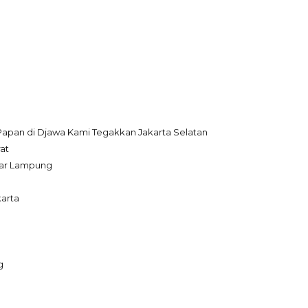
 Papan di Djawa Kami Tegakkan Jakarta Selatan
at
dar Lampung
arta
g