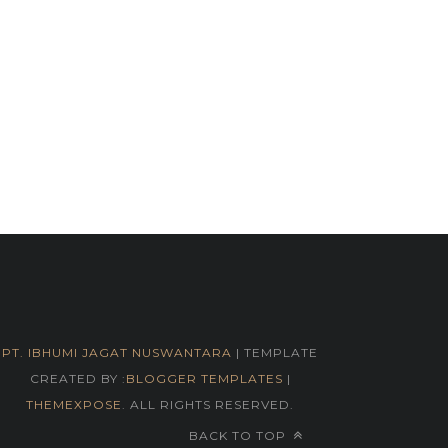
PT. IBHUMI JAGAT NUSWANTARA
| TEMPLATE
CREATED BY :
BLOGGER TEMPLATES
|
THEMEXPOSE
. ALL RIGHTS RESERVED.
BACK TO TOP