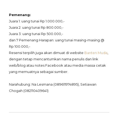
Pemenang:
Juara 1: uang tunai Rp 1.000.000,-
Juara 2: uang tunai Rp 800.000,-
Juara 3: uang tunai Rp 500.000,-
dan 7 Pemenang Harapan: uang tunai masing-masing @
Rp 100.000,-
Resensi terpilih juga akan dimuat di website
Banten Muda
,
dengan tetap mencantumkan nama penulis dan link
web/blog atau notes Facebook atau media massa cetak
yang memuatnya sebagai sumber.
Narahubung: Na Lesmana (089611974895), Setiawan
Chogah (082110409641)