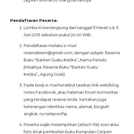
tag ke minimal 20 orang temannya.
Pendaftaran Peserta:
Lomba ini berlangsung dari tanggal 11 Maret s.d. 11
Juni 2013 sebelum pukul 24.00 WIB.
Pendaftaran melalui
e-mail
:
resensibiem@gmail.com, dengan subjek: Resensi
Buku “Banten Suatu Ketika”_Nama Penulis.
[Misalnya: Resensi Buku “Banten Suatu
Ketika”_Agung Gusti].
Pada
body
e-mail
tersebut tautkan link web/blog,
notes Facebook, atau halaman forum komunitas
yang terdapat resensi Anda. Sertakan juga
keterangan identitas: nama, alamat, biografi
singkat, no.telepon/hp.
Peserta wajib melampirkan (
attach file
)
scan
atau
foto struk pembelian buku Kumpulan Cerpen