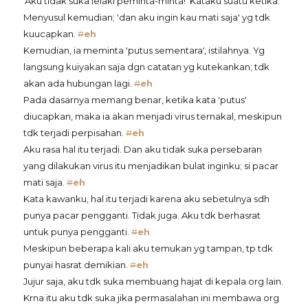
'Aku tidak suka lelaki peminta-minta!' Kataku suatu ketika.
Menyusul kemudian; 'dan aku ingin kau mati saja' yg tdk
kuucapkan.
#
eh
Kemudian, ia meminta 'putus sementara', istilahnya. Yg
langsung kuiyakan saja dgn catatan yg kutekankan; tdk
akan ada hubungan lagi.
#
eh
Pada dasarnya memang benar, ketika kata 'putus'
diucapkan, maka ia akan menjadi virus ternakal, meskipun
tdk terjadi perpisahan.
#
eh
Aku rasa hal itu terjadi. Dan aku tidak suka persebaran
yang dilakukan virus itu menjadikan bulat inginku; si pacar
mati saja.
#
eh
Kata kawanku, hal itu terjadi karena aku sebetulnya sdh
punya pacar pengganti. Tidak juga. Aku tdk berhasrat
untuk punya pengganti.
#
eh
Meskipun beberapa kali aku temukan yg tampan, tp tdk
punyai hasrat demikian.
#
eh
Jujur saja, aku tdk suka membuang hajat di kepala org lain.
Krna itu aku tdk suka jika permasalahan ini membawa org