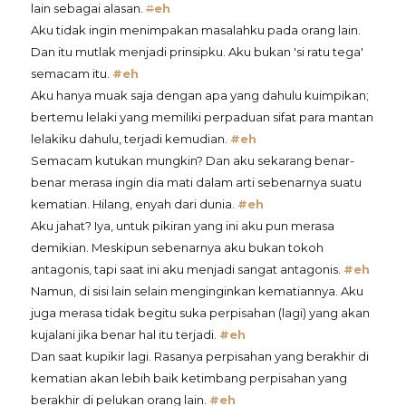
lain sebagai alasan.
#
eh
Aku tidak ingin menimpakan masalahku pada orang lain.
Dan itu mutlak menjadi prinsipku. Aku bukan 'si ratu tega'
semacam itu.
#eh
Aku hanya muak saja dengan apa yang dahulu kuimpikan;
bertemu lelaki yang memiliki perpaduan sifat para mantan
lelakiku dahulu, terjadi kemudian.
#eh
Semacam kutukan mungkin? Dan aku sekarang benar-
benar merasa ingin dia mati dalam arti sebenarnya suatu
kematian. Hilang, enyah dari dunia.
#eh
Aku jahat? Iya, untuk pikiran yang ini aku pun merasa
demikian. Meskipun sebenarnya aku bukan tokoh
antagonis, tapi saat ini aku menjadi sangat antagonis.
#eh
Namun, di sisi lain selain menginginkan kematiannya. Aku
juga merasa tidak begitu suka perpisahan (lagi) yang akan
kujalani jika benar hal itu terjadi.
#eh
Dan saat kupikir lagi. Rasanya perpisahan yang berakhir di
kematian akan lebih baik ketimbang perpisahan yang
berakhir di pelukan orang lain.
#eh