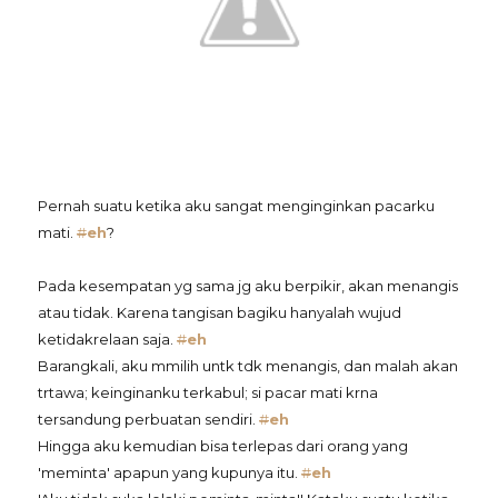
Pernah suatu ketika aku sangat menginginkan pacarku
mati.
#
eh
?
Pada kesempatan yg sama jg aku berpikir, akan menangis
atau tidak. Karena tangisan bagiku hanyalah wujud
ketidakrelaan saja.
#
eh
Barangkali, aku mmilih untk tdk menangis, dan malah akan
trtawa; keinginanku terkabul; si pacar mati krna
tersandung perbuatan sendiri.
#
eh
Hingga aku kemudian bisa terlepas dari orang yang
'meminta' apapun yang kupunya itu.
#
eh