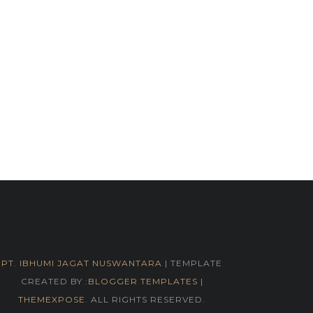
PT. IBHUMI JAGAT NUSWANTARA
| TEMPLATE
CREATED BY :
BLOGGER TEMPLATES
|
THEMEXPOSE
. ALL RIGHTS RESERVED.