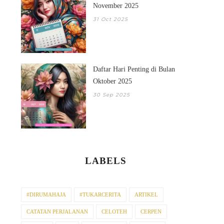
November 2025
31 Oct 2025
Daftar Hari Penting di Bulan
Oktober 2025
30 Sep 2025
LABELS
DAFTAR HARI-HARI
DAFTAR HARI PENT
#DIRUMAHAJA
#TUKARCERITA
ARTIKEL
PENTING DI BULAN N...
BULAN OKTOBE...
CATATAN PERJALANAN
CELOTEH
CERPEN