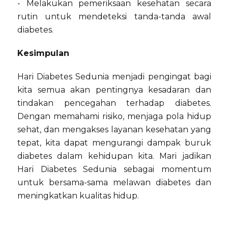
- Melakukan pemeriksaan kesehatan secara
rutin untuk mendeteksi tanda-tanda awal
diabetes.
Kesimpulan
Hari Diabetes Sedunia menjadi pengingat bagi
kita semua akan pentingnya kesadaran dan
tindakan pencegahan terhadap diabetes.
Dengan memahami risiko, menjaga pola hidup
sehat, dan mengakses layanan kesehatan yang
tepat, kita dapat mengurangi dampak buruk
diabetes dalam kehidupan kita. Mari jadikan
Hari Diabetes Sedunia sebagai momentum
untuk bersama-sama melawan diabetes dan
meningkatkan kualitas hidup.