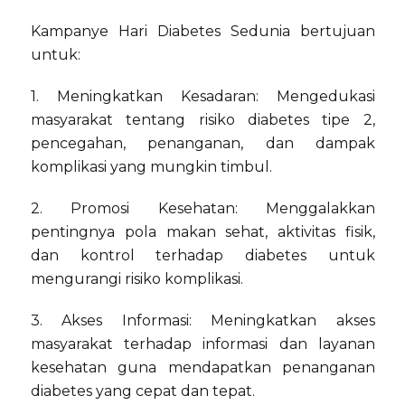
Kampanye Hari Diabetes Sedunia bertujuan
untuk:
1. Meningkatkan Kesadaran: Mengedukasi
masyarakat tentang risiko diabetes tipe 2,
pencegahan, penanganan, dan dampak
komplikasi yang mungkin timbul.
2. Promosi Kesehatan: Menggalakkan
pentingnya pola makan sehat, aktivitas fisik,
dan kontrol terhadap diabetes untuk
mengurangi risiko komplikasi.
3. Akses Informasi: Meningkatkan akses
masyarakat terhadap informasi dan layanan
kesehatan guna mendapatkan penanganan
diabetes yang cepat dan tepat.