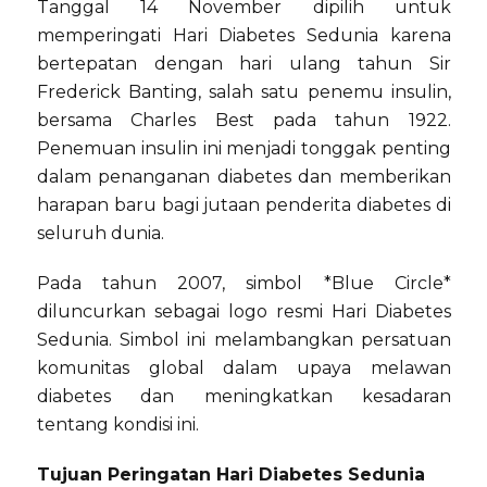
Tanggal 14 November dipilih untuk
memperingati Hari Diabetes Sedunia karena
bertepatan dengan hari ulang tahun Sir
Frederick Banting, salah satu penemu insulin,
bersama Charles Best pada tahun 1922.
Penemuan insulin ini menjadi tonggak penting
dalam penanganan diabetes dan memberikan
harapan baru bagi jutaan penderita diabetes di
seluruh dunia.
Pada tahun 2007, simbol *Blue Circle*
diluncurkan sebagai logo resmi Hari Diabetes
Sedunia. Simbol ini melambangkan persatuan
komunitas global dalam upaya melawan
diabetes dan meningkatkan kesadaran
tentang kondisi ini.
Tujuan Peringatan Hari Diabetes Sedunia