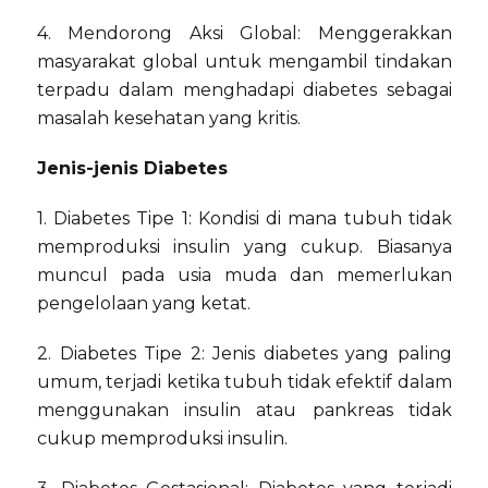
4. Mendorong Aksi Global: Menggerakkan
masyarakat global untuk mengambil tindakan
terpadu dalam menghadapi diabetes sebagai
masalah kesehatan yang kritis.
Jenis-jenis Diabetes
1. Diabetes Tipe 1: Kondisi di mana tubuh tidak
memproduksi insulin yang cukup. Biasanya
muncul pada usia muda dan memerlukan
pengelolaan yang ketat.
2. Diabetes Tipe 2: Jenis diabetes yang paling
umum, terjadi ketika tubuh tidak efektif dalam
menggunakan insulin atau pankreas tidak
cukup memproduksi insulin.