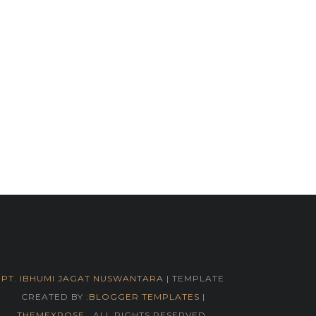
PT. IBHUMI JAGAT NUSWANTARA
| TEMPLATE
CREATED BY :
BLOGGER TEMPLATES
|
THEMEXPOSE
. ALL RIGHTS RESERVED.