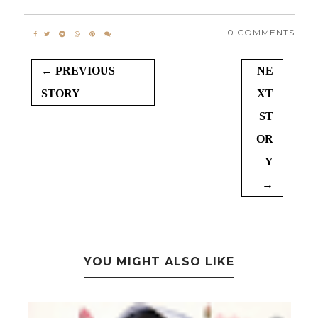
0 COMMENTS
← PREVIOUS
NE
STORY
XT
ST
OR
Y
→
YOU MIGHT ALSO LIKE