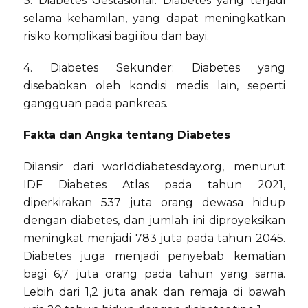
3. Diabetes Gestasional: Diabetes yang terjadi
selama kehamilan, yang dapat meningkatkan
risiko komplikasi bagi ibu dan bayi.
4. Diabetes Sekunder: Diabetes yang
disebabkan oleh kondisi medis lain, seperti
gangguan pada pankreas.
Fakta dan Angka tentang Diabetes
Dilansir dari worlddiabetesday.org, menurut
IDF Diabetes Atlas pada tahun 2021,
diperkirakan 537 juta orang dewasa hidup
dengan diabetes, dan jumlah ini diproyeksikan
meningkat menjadi 783 juta pada tahun 2045.
Diabetes juga menjadi penyebab kematian
bagi 6,7 juta orang pada tahun yang sama.
Lebih dari 1,2 juta anak dan remaja di bawah