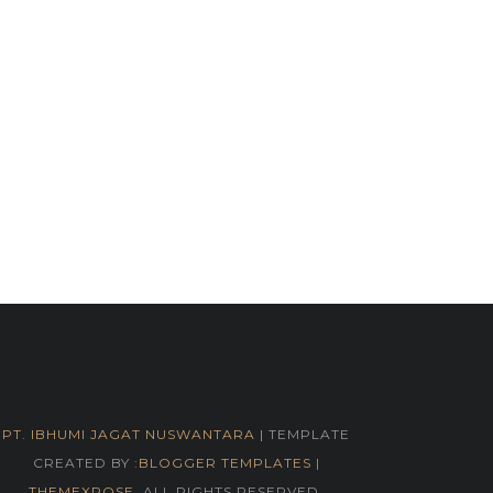
PT. IBHUMI JAGAT NUSWANTARA
| TEMPLATE
CREATED BY :
BLOGGER TEMPLATES
|
THEMEXPOSE
. ALL RIGHTS RESERVED.