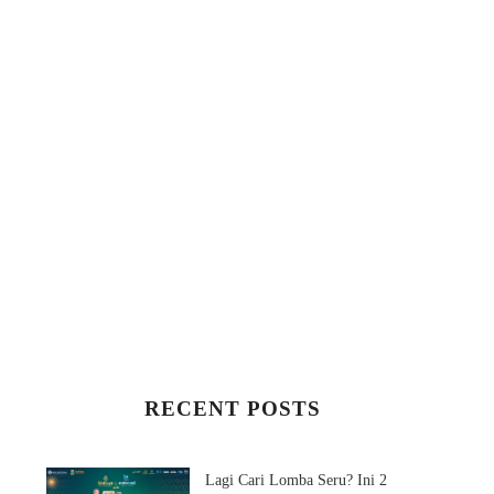
DAFTAR HARI-HARI
DAFTAR HARI PENT
PENTING DI BULAN N...
BULAN OKTOBE...
RECENT POSTS
Lagi Cari Lomba Seru? Ini 2