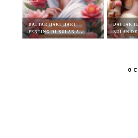
 DI
DAFTAR HARI-HARI
DAFTAR H
PENTING DI BULAN A...
BULAN DE
0 