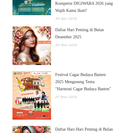
Kompetisi DIGIWARA 2026 yang
Wajib Kamu Ikuti!
30 Apr 2026
Daftar Hari Penting di Bulan
Desember 2025
30 Nov 2025
DAFTAR HARI-HARI
DAFTAR HARI PENT
PENTING DI BULAN A...
BULAN DESEMB...
Festival Cagar Budaya Banten
2025 Mengusung Tema:
“Harmoni Cagar Budaya Banten”
27 Nov 2025
Daftar Hari-Hari Penting di Bulan