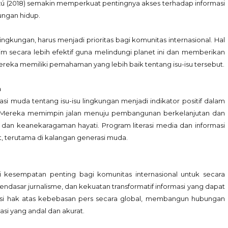
azú (2018) semakin memperkuat pentingnya akses terhadap informasi
ungan hidup.
lingkungan, harus menjadi prioritas bagi komunitas internasional. Hal
lim secara lebih efektif guna melindungi planet ini dan memberikan
reka memiliki pemahaman yang lebih baik tentang isu-isu tersebut.
n
si muda tentang isu-isu lingkungan menjadi indikator positif dalam
ni. Mereka memimpin jalan menuju pembangunan berkelanjutan dan
 dan keanekaragaman hayati. Program literasi media dan informasi
t, terutama di kalangan generasi muda.
 kesempatan penting bagi komunitas internasional untuk secara
mendasar jurnalisme, dan kekuatan transformatif informasi yang dapat
tuasi hak atas kebebasan pers secara global, membangun hubungan
si yang andal dan akurat.