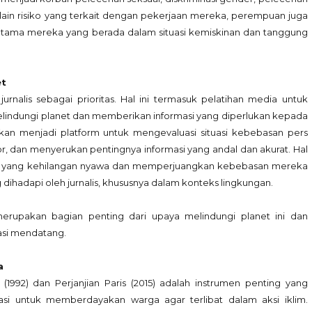
elain risiko yang terkait dengan pekerjaan mereka, perempuan juga
rutama mereka yang berada dalam situasi kemiskinan dan tanggung
et
urnalis sebagai prioritas. Hal ini termasuk pelatihan media untuk
melindungi planet dan memberikan informasi yang diperlukan kepada
kan menjadi platform untuk mengevaluasi situasi kebebasan pers
, dan menyerukan pentingnya informasi yang andal dan akurat. Hal
lis yang kehilangan nyawa dan memperjuangkan kebebasan mereka
ihadapi oleh jurnalis, khususnya dalam konteks lingkungan.
erupakan bagian penting dari upaya melindungi planet ini dan
asi mendatang.
a
1992) dan Perjanjian Paris (2015) adalah instrumen penting yang
si untuk memberdayakan warga agar terlibat dalam aksi iklim.