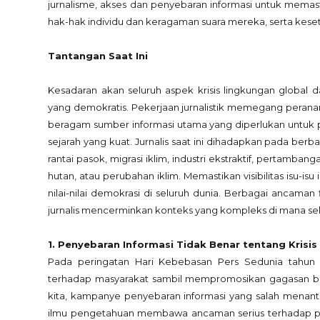
jurnalisme, akses dan penyebaran informasi untuk mem
hak-hak individu dan keragaman suara mereka, serta kese
Tantangan Saat Ini
Kesadaran akan seluruh aspek krisis lingkungan global
yang demokratis. Pekerjaan jurnalistik memegang peranan
beragam sumber informasi utama yang diperlukan untuk p
sejarah yang kuat. Jurnalis saat ini dihadapkan pada be
rantai pasok, migrasi iklim, industri ekstraktif, pertamba
hutan, atau perubahan iklim. Memastikan visibilitas isu-
nilai-nilai demokrasi di seluruh dunia. Berbagai ancaman f
jurnalis mencerminkan konteks yang kompleks di mana sel
1. Penyebaran Informasi Tidak Benar tentang Krisis 
Pada peringatan Hari Kebebasan Pers Sedunia tahun 
terhadap masyarakat sambil mempromosikan gagasan bahw
kita, kampanye penyebaran informasi yang salah menant
ilmu pengetahuan membawa ancaman serius terhadap perd