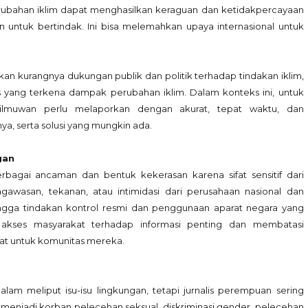
rubahan iklim dapat menghasilkan keraguan dan ketidakpercayaan
n untuk bertindak. Ini bisa melemahkan upaya internasional untuk
kan kurangnya dukungan publik dan politik terhadap tindakan iklim,
s yang terkena dampak perubahan iklim. Dalam konteks ini, untuk
 ilmuwan perlu melaporkan dengan akurat, tepat waktu, dan
ya, serta solusi yang mungkin ada.
gan
erbagai ancaman dan bentuk kekerasan karena sifat sensitif dari
gawasan, tekanan, atau intimidasi dari perusahaan nasional dan
ingga tindakan kontrol resmi dan penggunaan aparat negara yang
akses masyarakat terhadap informasi penting dan membatasi
t untuk komunitas mereka.
lam meliput isu-isu lingkungan, tetapi jurnalis perempuan sering
menjadi korban pelecehan seksual, diskriminasi gender, pelecehan