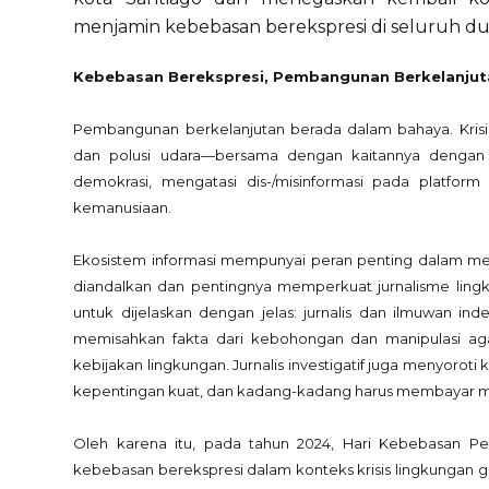
menjamin kebebasan berekspresi di seluruh du
Kebebasan Berekspresi, Pembangunan Berkelanjuta
Pembangunan berkelanjutan berada dalam bahaya. Krisis
dan polusi udara—bersama dengan kaitannya dengan
demokrasi, mengatasi dis-/misinformasi pada platform 
kemanusiaan.
Ekosistem informasi mempunyai peran penting dalam meres
diandalkan dan pentingnya memperkuat jurnalisme lingk
untuk dijelaskan dengan jelas: jurnalis dan ilmuwan 
memisahkan fakta dari kebohongan dan manipulasi ag
kebijakan lingkungan. Jurnalis investigatif juga menyoro
kepentingan kuat, dan kadang-kadang harus membayar m
Oleh karena itu, pada tahun 2024, Hari Kebebasan Pe
kebebasan berekspresi dalam konteks krisis lingkungan gl