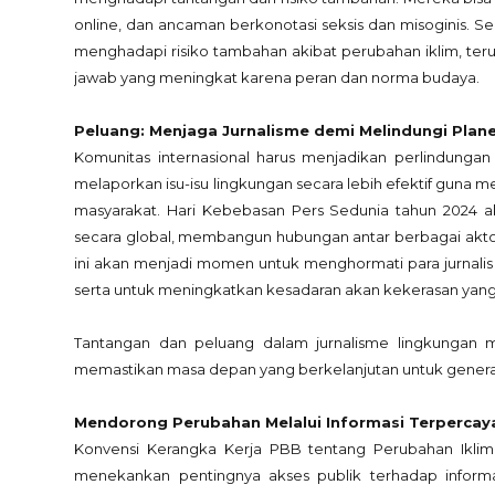
online, dan ancaman berkonotasi seksis dan misoginis. S
menghadapi risiko tambahan akibat perubahan iklim, te
jawab yang meningkat karena peran dan norma budaya.
Peluang: Menjaga Jurnalisme demi Melindungi Plan
Komunitas internasional harus menjadikan perlindungan j
melaporkan isu-isu lingkungan secara lebih efektif guna 
masyarakat. Hari Kebebasan Pers Sedunia tahun 2024 a
secara global, membangun hubungan antar berbagai aktor
ini akan menjadi momen untuk menghormati para jurna
serta untuk meningkatkan kesadaran akan kekerasan yang d
Tantangan dan peluang dalam jurnalisme lingkungan m
memastikan masa depan yang berkelanjutan untuk gener
Mendorong Perubahan Melalui Informasi Terpercay
Konvensi Kerangka Kerja PBB tentang Perubahan Iklim (
menekankan pentingnya akses publik terhadap informa