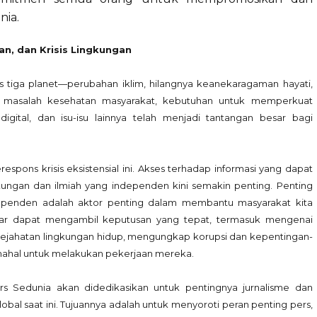
nia.
n, dan Krisis Lingkungan
 tiga planet—perubahan iklim, hilangnya keanekaragaman hayati,
 masalah kesehatan masyarakat, kebutuhan untuk memperkuat
digital, dan isu-isu lainnya telah menjadi tantangan besar bagi
pons krisis eksistensial ini. Akses terhadap informasi yang dapat
ungan dan ilmiah yang independen kini semakin penting. Penting
independen adalah aktor penting dalam membantu masyarakat kita
ar dapat mengambil keputusan yang tepat, termasuk mengenai
ti kejahatan lingkungan hidup, mengungkap korupsi dan kepentingan-
ahal untuk melakukan pekerjaan mereka.
rs Sedunia akan didedikasikan untuk pentingnya jurnalisme dan
obal saat ini. Tujuannya adalah untuk menyoroti peran penting pers,