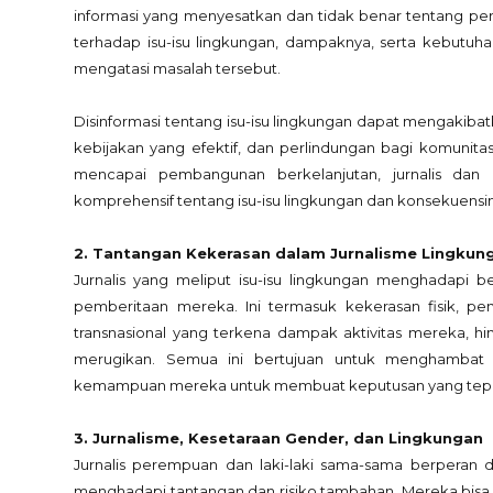
informasi yang menyesatkan dan tidak benar tentang pe
terhadap isu-isu lingkungan, dampaknya, serta kebutuha
mengatasi masalah tersebut.
Disinformasi tentang isu-isu lingkungan dapat mengakibat
kebijakan yang efektif, dan perlindungan bagi komunita
mencapai pembangunan berkelanjutan, jurnalis dan
komprehensif tentang isu-isu lingkungan dan konsekuensin
2. Tantangan Kekerasan dalam Jurnalisme Lingkun
Jurnalis yang meliput isu-isu lingkungan menghadapi b
pemberitaan mereka. Ini termasuk kekerasan fisik, pen
transnasional yang terkena dampak aktivitas mereka, h
merugikan. Semua ini bertujuan untuk menghambat 
kemampuan mereka untuk membuat keputusan yang tepa
3. Jurnalisme, Kesetaraan Gender, dan Lingkungan
Jurnalis perempuan dan laki-laki sama-sama berperan da
menghadapi tantangan dan risiko tambahan. Mereka bisa 