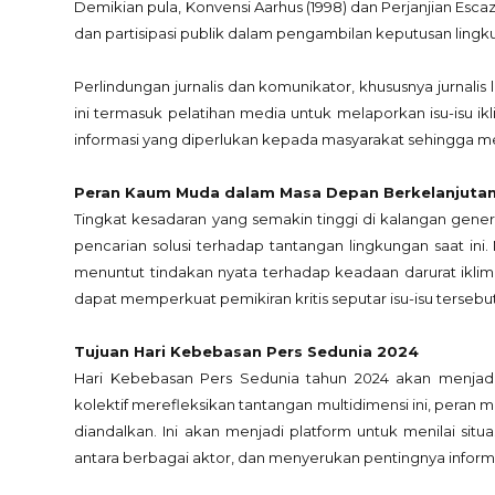
Demikian pula, Konvensi Aarhus (1998) dan Perjanjian Esc
dan partisipasi publik dalam pengambilan keputusan lingk
Perlindungan jurnalis dan komunikator, khususnya jurnalis 
ini termasuk pelatihan media untuk melaporkan isu-isu ik
informasi yang diperlukan kepada masyarakat sehingga me
Peran Kaum Muda dalam Masa Depan Berkelanjuta
Tingkat kesadaran yang semakin tinggi di kalangan genera
pencarian solusi terhadap tantangan lingkungan saat i
menuntut tindakan nyata terhadap keadaan darurat iklim
dapat memperkuat pemikiran kritis seputar isu-isu tersebu
Tujuan Hari Kebebasan Pers Sedunia 2024
Hari Kebebasan Pers Sedunia tahun 2024 akan menjadi
kolektif merefleksikan tantangan multidimensi ini, peran 
diandalkan. Ini akan menjadi platform untuk menilai si
antara berbagai aktor, dan menyerukan pentingnya informa