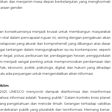
astikan dan menjamin masa depan berkelanjutan yang menghormati
taraan gender.
 dan konsekuensinya menjadi krusial untuk membangun masyarakat
 vital dalam pencapaian tujuan ini, seiring dengan pengakuan akan
elaporan yang akurat dan komprehensif, yang dibangun atas dasar
rbagai tantangan dalam mengungkapkan isu-isu kontemporer, seperti
ngan ilegal, polusi, perburuan liar, perdagangan hewan, penggundulan
isu ini menjadi sangat penting untuk mempromosikan perdamaian dan
isik, ekonomi, politik, psikologis, digital, dan hukum yang dihadapi
alu ada perjuangan untuk mengendalikan aliran informasi.
Iklim
2021, UNESCO menyoroti dampak disinformasi dan misinformasi
a informasi adalah "barang publik." Dalam konteks krisis planet
ang pengetahuan dan metode ilmiah. Serangan terhadap validitas
ebatan publik yang pluralistik dan terinformasi. Memang benar,