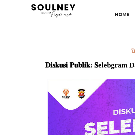
HOME
U
𝐃𝐢𝐬𝐤𝐮𝐬𝐢 𝐏𝐮𝐛𝐥𝐢𝐤: 𝐒el