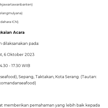
okjawartawanbanten)
nelangmulyana)
ndahara ICN).
kaian Acara
an dilaksanakan pada:
at, 6 Oktober 2023
4.30 - 17.30 WIB
food), Sepang, Taktakan, Kota Serang. (Tautan:
id/komandanseafood)
dapat memberikan pemahaman yang lebih baik kepada