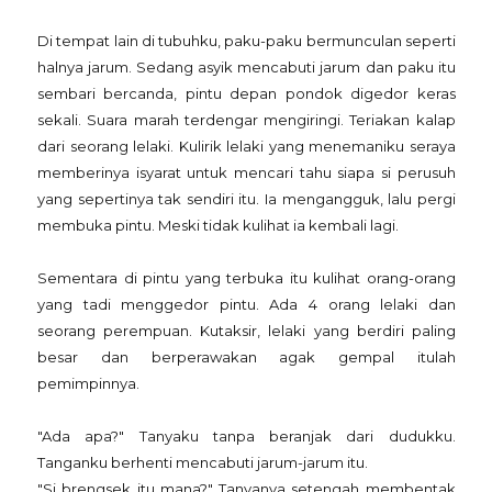
Di tempat lain di tubuhku, paku-paku bermunculan seperti
halnya jarum. Sedang asyik mencabuti jarum dan paku itu
sembari bercanda, pintu depan pondok digedor keras
sekali. Suara marah terdengar mengiringi. Teriakan kalap
dari seorang lelaki. Kulirik lelaki yang menemaniku seraya
memberinya isyarat untuk mencari tahu siapa si perusuh
yang sepertinya tak sendiri itu. Ia mengangguk, lalu pergi
membuka pintu. Meski tidak kulihat ia kembali lagi.
Sementara di pintu yang terbuka itu kulihat orang-orang
yang tadi menggedor pintu. Ada 4 orang lelaki dan
seorang perempuan. Kutaksir, lelaki yang berdiri paling
besar dan berperawakan agak gempal itulah
pemimpinnya.
"Ada apa?" Tanyaku tanpa beranjak dari dudukku.
Tanganku berhenti mencabuti jarum-jarum itu.
"Si brengsek itu mana?" Tanyanya setengah membentak