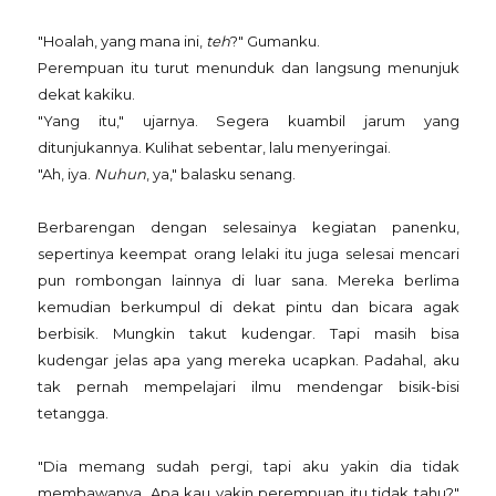
"Hoalah, yang mana ini,
teh
?" Gumanku.
Perempuan itu turut menunduk dan langsung menunjuk
dekat kakiku.
"Yang itu," ujarnya. Segera kuambil jarum yang
ditunjukannya. Kulihat sebentar, lalu menyeringai.
"Ah, iya.
Nuhun
, ya," balasku senang.
Berbarengan dengan selesainya kegiatan panenku,
sepertinya keempat orang lelaki itu juga selesai mencari
pun rombongan lainnya di luar sana. Mereka berlima
kemudian berkumpul di dekat pintu dan bicara agak
berbisik. Mungkin takut kudengar. Tapi masih bisa
kudengar jelas apa yang mereka ucapkan. Padahal, aku
tak pernah mempelajari ilmu mendengar bisik-bisi
tetangga.
"Dia memang sudah pergi, tapi aku yakin dia tidak
membawanya. Apa kau yakin perempuan itu tidak tahu?"