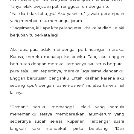
Tanya lelaki berjubah putih anggota rombongan itu.
"Ya, dia tidak tahu,
yai
. Aku yakin itu," jawab perempuan
yang membantuku memungut jarum.
"Bagaimana, ki? Apa kita pulang atau kita kejar dia?" Lelaki
berjubah itu berkata lagi.
Aku pura-pura tidak mendengar perbincangan mereka.
Kurasa, mereka menatap ke arahku. Tapi, aku enggan
berurusan dengan mereka, karenanya aku terus berpura-
pura saja. Dan sepertinya, mereka juga sama denganku.
Enggan berurusan denganku. Entah kasihan karena aku
sedang
ripuh
dengan 'panen-panen' ini, atau karena hal
lainnya.
"Paman!" seruku memanggil lelaki yang semula
menemaniku seraya membereskan jarum-jarum yang
sepertinya sudah selesai kupanen. Terdengar suara
langkah kaki mendekati pintu belakang. "Dari