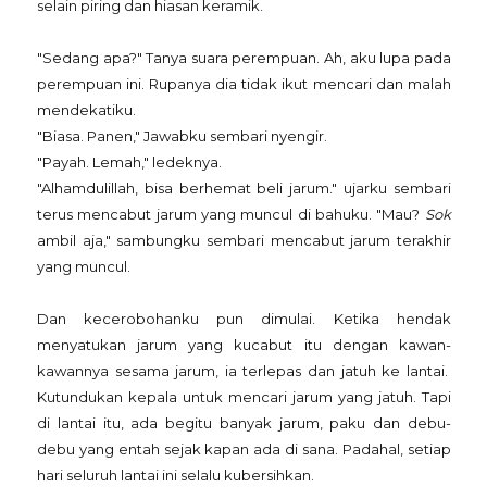
selain piring dan hiasan keramik.
"Sedang apa?" Tanya suara perempuan. Ah, aku lupa pada
perempuan ini. Rupanya dia tidak ikut mencari dan malah
mendekatiku.
"Biasa. Panen," Jawabku sembari nyengir.
"Payah. Lemah," ledeknya.
"Alhamdulillah, bisa berhemat beli jarum." ujarku sembari
terus mencabut jarum yang muncul di bahuku. "Mau?
Sok
ambil aja," sambungku sembari mencabut jarum terakhir
yang muncul.
Dan kecerobohanku pun dimulai. Ketika hendak
menyatukan jarum yang kucabut itu dengan kawan-
kawannya sesama jarum, ia terlepas dan jatuh ke lantai.
Kutundukan kepala untuk mencari jarum yang jatuh. Tapi
di lantai itu, ada begitu banyak jarum, paku dan debu-
debu yang entah sejak kapan ada di sana. Padahal, setiap
hari seluruh lantai ini selalu kubersihkan.