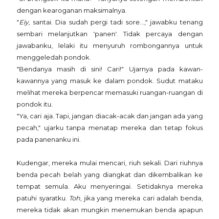
dengan kearoganan maksimalnya.
"
Eiy
, santai. Dia sudah pergi tadi sore...," jawabku tenang
sembari melanjutkan 'panen'. Tidak percaya dengan
jawabanku, lelaki itu menyuruh rombongannya untuk
menggeledah pondok.
"Bendanya masih di sini! Cari!" Ujarnya pada kawan-
kawannya yang masuk ke dalam pondok. Sudut mataku
melihat mereka berpencar memasuki ruangan-ruangan di
pondok itu.
"Ya, cari aja. Tapi, jangan diacak-acak dan jangan ada yang
pecah," ujarku tanpa menatap mereka dan tetap fokus
pada panenanku ini.
Kudengar, mereka mulai mencari, riuh sekali. Dari riuhnya
benda pecah belah yang diangkat dan dikembalikan ke
tempat semula. Aku menyeringai. Setidaknya mereka
patuhi syaratku.
Toh
, jika yang mereka cari adalah benda,
mereka tidak akan mungkin menemukan benda apapun