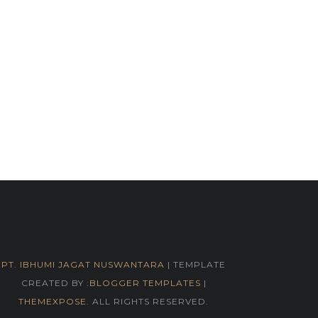
PT. IBHUMI JAGAT NUSWANTARA
| TEMPLATE
CREATED BY :
BLOGGER TEMPLATES
|
THEMEXPOSE
. ALL RIGHTS RESERVED.