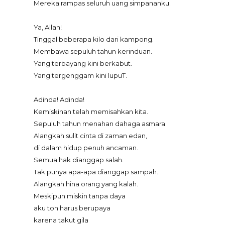
Mereka rampas seluruh uang simpananku.
Ya, Allah!
Tinggal beberapa kilo dari kampong.
Membawa sepuluh tahun kerinduan.
Yang terbayang kini berkabut.
Yang tergenggam kini lupuT.
Adinda! Adinda!
Kemiskinan telah memisahkan kita.
Sepuluh tahun menahan dahaga asmara
Alangkah sulit cinta di zaman edan,
di dalam hidup penuh ancaman.
Semua hak dianggap salah.
Tak punya apa-apa dianggap sampah.
Alangkah hina orang yang kalah.
Meskipun miskin tanpa daya
aku toh harus berupaya
karena takut gila