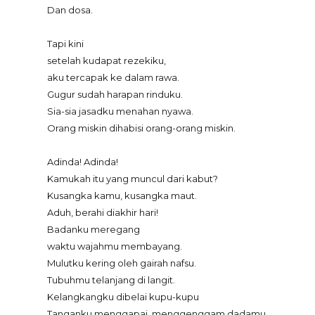
Dan dosa.
Tapi kini
setelah kudapat rezekiku,
aku tercapak ke dalam rawa.
Gugur sudah harapan rinduku.
Sia-sia jasadku menahan nyawa.
Orang miskin dihabisi orang-orang miskin.
Adinda! Adinda!
Kamukah itu yang muncul dari kabut?
Kusangka kamu, kusangka maut.
Aduh, berahi diakhir hari!
Badanku meregang
waktu wajahmu membayang.
Mulutku kering oleh gairah nafsu.
Tubuhmu telanjang di langit.
Kelangkangku dibelai kupu-kupu
Tanganku menggapai, menggenggam dadamu.