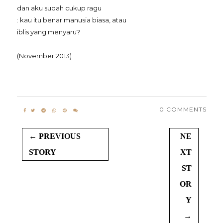
dan aku sudah cukup ragu
: kau itu benar manusia biasa, atau
iblis yang menyaru?
(November 2013)
0 COMMENTS
← PREVIOUS
NE
STORY
XT
ST
OR
Y
→