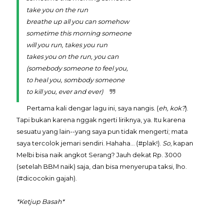
take you on the run
breathe up all you can somehow
sometime this morning someone
will you run, takes you run
takes you on the run, you can
(somebody someone to feel you,
to heal you, sombody someone
to kill you, ever and ever)
Pertama kali dengar lagu ini, saya nangis. (
eh, kok?
).
Tapi bukan karena nggak ngerti liriknya, ya. Itu karena
sesuatu yang lain--yang saya pun tidak mengerti; mata
saya tercolok jemari sendiri.
Hahaha...
(#plak!).
So
, kapan
Melbi bisa naik angkot Serang? Jauh dekat Rp. 3000
(setelah BBM naik) saja, dan bisa menyerupa taksi, lho.
(#dicocokin gajah).
*Ketjup Basah*