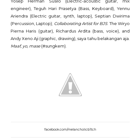
Yosep Herman Susilo (Electric-acoustic guitar, mix
engineer), Teguh Hari Prasetya (Bass, Keyboard), Yennu
Ariendra (Electric guitar, synth, laptop), Septian Dwirima
(Percussion, Laptop);
Collaborating Artist for BJS
: The Wiryo
Pierna Haris (guitar), Richardus Ardita (bass, voice), and
Andy Xeno Aji (graphic, drawing), saya tahu belakangan aja.
Maaf, yo, mase
(#sungkem).
facebook.com/melancholicb1tch