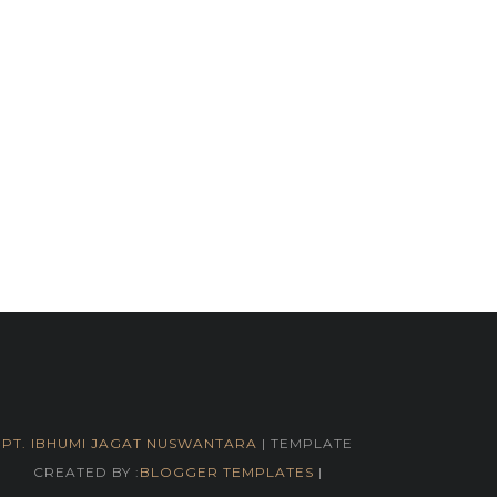
PT. IBHUMI JAGAT NUSWANTARA
| TEMPLATE
CREATED BY :
BLOGGER TEMPLATES
|