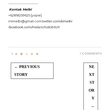
------------------------
Kontak Melbi
+62818259625 [yopie]
mimelbi@gmail.com
t
witter.com/simelbi
facebook.com/melancholicb1tch
1 COMMENTS
← PREVIOUS
NE
STORY
XT
ST
OR
Y
→