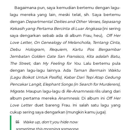
Bagaimana pun, saya kemudian bertemu dengan lagu-
lagu mereka yang lain, meski telat, sih. Saya bertemu
dengan
Departmental Deities and Other Verses, Sepasang
Kekasih yang Pertama Bercinta di Luar Angkasa
(ini sering
saya dengarkan sebab ada di album Frau, heu)
,
Off Her
Love Letter,
On Genealogy of Melancholia, Tentang Cinta,
Debu Hologram, Requiem, Kartu Pos Bergambar
Jembatan Golden Gate San Fransisco, Kita adalah Batu,
The Street,
dan
My Feeling for You
.
Lalu
bertemu pula
dengan lagu-lagu lainnya. Ada
Taman Bermain Waktu
(Lagu Boikot Untuk Pasifis)
,
Kabar Dari Tepi Atap Gedung
Pencakar Langit, Elephant Songs (in Search for Murderers),
Migrate.
Maupun lagu-lagu di
Re-Anamnesis
rilis ulang dari
album pertama mereka
Anamnesis
. Di album ini
Off Her
Love Letter
duet bareng Frau. Ini salah satu lagu yang
cukup sering saya dengarkan (mungkin kamu juga).
Wake up, don't you hide now
sometime this morning someone