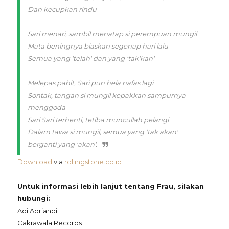
Dan kecupkan rindu
Sari menari, sambil menatap si perempuan mungil
Mata beningnya biaskan segenap hari lalu
Semua yang 'telah' dan yang 'tak'kan'
Melepas pahit, Sari pun hela nafas lagi
Sontak, tangan si mungil kepakkan sampurnya
menggoda
Sari Sari terhenti, tetiba muncullah pelangi
Dalam tawa si mungil, semua yang 'tak akan'
berganti yang 'akan'.
Download
via
rollingstone.co.id
Untuk informasi lebih lanjut tentang Frau, silakan
hubungi:
Adi Adriandi
Cakrawala Records