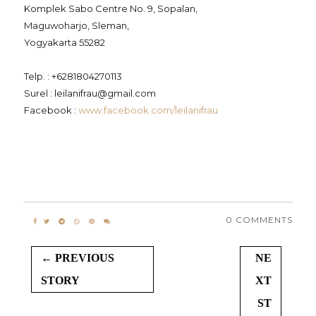
Komplek Sabo Centre No. 9, Sopalan,
Maguwoharjo, Sleman,
Yogyakarta 55282
Telp. : +6281804270113
Surel : leilanifrau@gmail.com
Facebook :
www.facebook.com/leilanifrau
0 COMMENTS
← PREVIOUS
NE
STORY
XT
ST