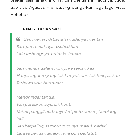
Silakan saja simak liriknya, dan dengarkan lagunya. Juga,
siap-siap Agustus mendatang dengarkan lagu-lagu Frau.
Hohoho~
Frau - Tarian Sari
Sari menari, di bawah mudanya mentari
Sampur merahnya diseblakkan
Lalu terbangnya, putar ke kanan
Sari menari, dalam mimpi ke sekian kali
Hanya ingatan yang tak hanyut, dan tak terlepaskan
Terbawa arus bermuara
Menghindar tangis,
Sari putuskan sejenak henti
Ketuk panggil berbunyi dari pintu depan, berulang
kali
Sari berpaling, sambut cucunya masuk berlari
Lantas dengan sigapnya, ia pun berlutut,