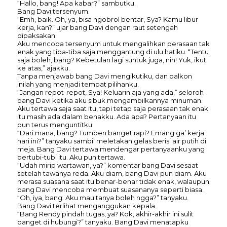
“Hallo, bang! Apa kabar?” sambutku.
Bang Davi tersenyum.
“Emh, baik. Oh, ya, bisa ngobrol bentar, Sya? Kamu libur
kerja, kan?” ujar bang Davi dengan raut setengah
dipaksakan.
Aku mencoba tersenyum untuk mengalihkan perasaan tak
enak yang tiba-tiba saja menggantung di ulu hatiku. “Tentu
saja boleh, bang? Kebetulan lagi suntuk juga, nih! Yuk, ikut
ke atas,” ajakku.
Tanpa menjawab bang Davi mengikutiku, dan balkon
inilah yang menjadi tempat pilihanku.
“Jangan repot-repot, Sya! Keluarin aja yang ada,” seloroh
bang Davi ketika aku sibuk mengambilkannya minuman.
Aku tertawa saja saat itu, tapi tetap saja perasaan tak enak
itu masih ada dalam benakku. Ada apa? Pertanyaan itu
pun terus menguntitku.
“Dari mana, bang? Tumben banget rapi? Emang ga’ kerja
hari ini?” tanyaku sambil meletakan gelas berisi air putih di
meja. Bang Davi tertawa mendengar pertanyaanku yang
bertubi-tubi itu. Aku pun tertawa.
“Udah mirip wartawan, ya?” komentar bang Davi sesaat
setelah tawanya reda. Aku diam, bang Davi pun diam. Aku
merasa suasana saat itu benar-benar tidak enak, walaupun
bang Davi mencoba membuat suasananya seperti biasa.
“Oh, iya, bang. Aku mau tanya boleh ngga?” tanyaku.
Bang Davi terlihat menganggukan kepala.
“Bang Rendy pindah tugas, ya? Kok, akhir-akhir ini sulit
banget di hubungi?” tanyaku. Bang Davi menatapku