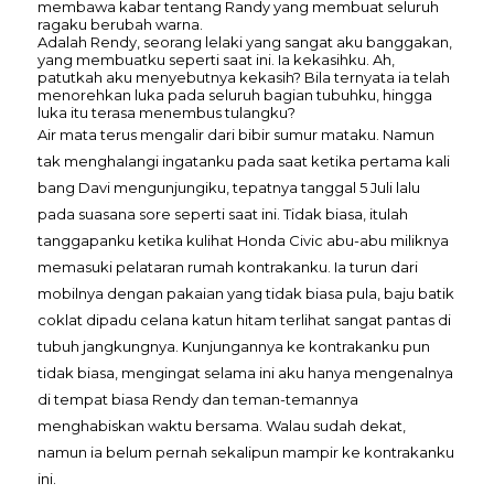
membawa kabar tentang Randy yang membuat seluruh
ragaku berubah warna.
Adalah Rendy, seorang lelaki yang sangat aku banggakan,
yang membuatku seperti saat ini. Ia kekasihku. Ah,
patutkah aku menyebutnya kekasih? Bila ternyata ia telah
menorehkan luka pada seluruh bagian tubuhku, hingga
luka itu terasa menembus tulangku?
Air mata terus mengalir dari bibir sumur mataku. Namun
tak menghalangi ingatanku pada saat ketika pertama kali
bang Davi mengunjungiku, tepatnya tanggal 5 Juli lalu
pada suasana sore seperti saat ini. Tidak biasa, itulah
tanggapanku ketika kulihat Honda Civic abu-abu miliknya
memasuki pelataran rumah kontrakanku. Ia turun dari
mobilnya dengan pakaian yang tidak biasa pula, baju batik
coklat dipadu celana katun hitam terlihat sangat pantas di
tubuh jangkungnya. Kunjungannya ke kontrakanku pun
tidak biasa, mengingat selama ini aku hanya mengenalnya
di tempat biasa Rendy dan teman-temannya
menghabiskan waktu bersama. Walau sudah dekat,
namun ia belum pernah sekalipun mampir ke kontrakanku
ini.