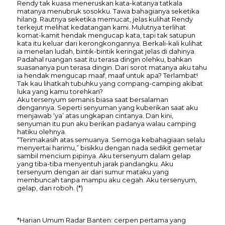
Rendy tak kuasa meneruskan kata-katanya tatkala
matanya menubruk sosokku. Tawa bahagianya seketika
hilang. Rautnya seketika memucat, jelas kulihat Rendy
terkejut melihat kedatangan kami. Mulutnya terlihat
komat-kamit hendak mengucap kata, tapi tak satupun
kata itu keluar dari kerongkongannya. Berkali-kali kulihat
ia menelan ludah, bintik-bintik keringat jelas di dahinya.
Padahal ruangan saat itu terasa dingin olehku, bahkan
suasananya pun terasa dingin. Dari sorot matanya aku tahu
ia hendak mengucap maaf, maaf untuk apa? Terlambat!
Tak kau lihatkah tubuhku yang compang-camping akibat
luka yang kamu torehkan?
Aku tersenyum semanis biasa saat bersalaman
dengannya. Seperti senyuman yang kuberikan saat aku
menjawab ‘ya’ atas ungkapan cintanya. Dan kini,
senyuman itu pun aku berikan padanya walau camping
hatiku olehnya.
“Terimakasih atas semuanya. Semoga kebahagiaan selalu
menyertai harimu,” bisikku dengan nada sedikit gemetar
sambil mencium pipinya. Aku tersenyum dalam gelap
yang tiba-tiba menyentuh jarak pandangku. Aku
tersenyum dengan air dari sumur mataku yang
membuncah tanpa mampu aku cegah. Aku tersenyum,
gelap, dan roboh. (*)
*Harian Umum Radar Banten: cerpen pertama yang