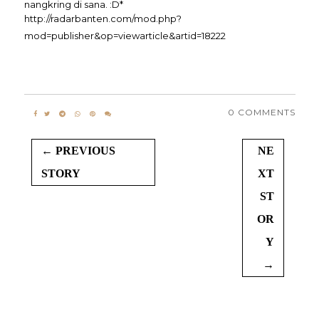
nangkring di sana. :D*
http://radarbanten.com/mod.php?
mod=publisher&op=viewarticle&artid=18222
0 COMMENTS
← PREVIOUS
NE
STORY
XT
ST
OR
Y
→