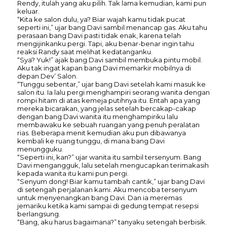
Rendy, itulah yang aku pilih. Tak lama kemudian, kami pun
keluar.
“Kita ke salon dulu, ya? Biar wajah kamu tidak pucat
seperti ini,” ujar bang Davi sambil menancap gas. Aku tahu
perasaan bang Davi pasti tidak enak, karena telah
mengijinkanku pergi. Tapi, aku benar-benar ingin tahu
reaksi Randy saat melihat kedatanganku.
“Sya? Yuk!” ajak bang Davi sambil membuka pintu mobil.
Aku tak ingat kapan bang Davi memarkir mobilnya di
depan Dev’ Salon.
“Tunggu sebentar,” ujar bang Davi setelah kami masuk ke
salon itu. Ia lalu pergi menghampiri seorang wanita dengan
rompi hitam di atas kemeja putihnya itu. Entah apa yang
mereka bicarakan, yang jelas setelah bercakap-cakap
dengan bang Davi wanita itu menghampiriku lalu
membawaku ke sebuah ruangan yang penuh peralatan
rias. Beberapa menit kemudian aku pun dibawanya
kembali ke ruang tunggu, di mana bang Davi
menungguku.
“Seperti ini, kan?” ujar wanita itu sambil tersenyum. Bang
Davi mengangguk, lalu setelah mengucapkan terimakasih
kepada wanita itu kami pun pergi.
“Senyum dong! Biar kamu tambah cantik,” ujar bang Davi
di setengah perjalanan kami. Aku mencoba tersenyum
untuk menyenangkan bang Davi. Dan ia meremas
jemariku ketika kami sampai di gedung tempat resepsi
berlangsung.
“Bang, aku harus bagaimana?” tanyaku setengah berbisik.