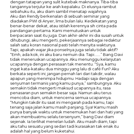
dengan tatapan yang sulit kutebak maknanya. Tiba-tiba
tangannya terjulur ke arah kepalaku. Di elusnya rambut
sebahuku itu, aku diam sambil menatap wajahnya.
Aku dan Rendy berkenalan di sebuah seminar yang
diadakan PWI di Anyer, lima bulan lalu. Kedekatan yang
benar-benar dekat, atau istilah kerennya sih cinta pada
pandangan pertama. Kami memutuskan untuk
berpacaran saat itu juga. Dan akhir-akhir ini dia susah untuk
dihubungi, aku mengerti, pekerjaannya sebagai redaktur
salah satu koran nasional pasti telah menyita waktunya.
Tapi, apakah wajar jika ponselnya juga selalu tidak aktif?
“Emh, ada kok, ini aku baru nemuin dia. Tapi…….” Bang Davi
tidak meneruskan ucapannya. Aku menunggu kelanjutan
ucapannya dengan perasaan tak menentu. “Sya, kamu
ingat kata-kataku dua minggu yang lalu di café Fun? Aku
berkata seperti ini; jangan pernah lari dari takdir, walau
apapun yang menimpa hidupmu. Hadapi saja dengan
senyuman termanis yang kamu punya,” sambungnya. Aku
semakin tidak mengerti maksud ucapannya itu, rasa
penasaran pun semakin besar saja. Namun aku terus
mencoba diam, untuk mencerna semua ucapannya.
“Mungkin takdir itu saat ini mengarah pada kamu, tapi
tenang saja jalan kamu masih panjang, Sya! Kamu masih
punya banyak waktu untuk menemukan hari dan hati yang
akan membuatmu selalu tersenyum,” bang Davi diam
sejenak. Ia terlihat menelan ludah. Aku masih diam, tapi
aku tahu sesuatu yang sedari tadi kurasakan tak enak itu
adalah hal yang belum kuketahui.