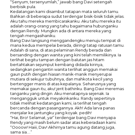
“Senyum, tersenyumlah,” jawab bang Davi setengah
berbisik pula.
Kedatangan kami disambut tatapan mata seluruh tamu.
Bahkan di beberapa sudut terdengar bisik-bisik tidak jelas.
Aku tahu mereka membicarakanku. Aku tahu mereka itu
adalah orang-orang yang tahu bagaimana hubunganku
dengan Rendy. Mungkin ada di antara mereka yang
tengah mengasihaniku.
Bang Davi langsung menggandengku menuju tempat di
mana kedua mempelai berada, diiringi tatap ratusan tamu.
Adalah di sana, di atas pelaminan Rendy berada dan
bersanding dengan wanita yang kini telah memilikinya. Ia
terlihat begitu tampan dengan balutan jas hitam
bertahtakan sejumput kembang didada kirinya,
sedangkan pengantin wanita terlihat anggun memakai
gaun putih dengan hiasan manik-manik menyerupai
mutiara di sekujur tubuhnya, dan mahkota kecil yang
bertengger manis di atas kepalanya. Seharusnya yang
memakai gaun itu, aku! jerit bathinku. Bang Davi meremas
tanganku yang dingin. Aku menatapnya sejenak. Ia
mengangguk untuk meyakinkanku. Randy sepertinya
tidak melihat kedatangan kami, ia terlihat tengah
bercanda dengan pasangannya. Akh! Ada larva panas
menjalar ke jantungku yang koyak. pedih!
“Hai, Bro! Selamat, ya!” terdengar bang Davi menyapa
Rendy yang masih belum sadar atas keberadaan kami.
“Oooow! Haiii, Dav! Akhirnya tamu agung datang juga,
sama sia….”