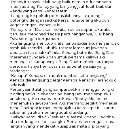
“Rendy itu sosok lelaki yang baik, namun di luaran sana
masih ada lagi Rendy yang lain yang jauh lebih baik dari
Rendy yang kamu kenal saat ini….”
“Langsung ke pokok permasalahannya aja, bang!”
potongku dengan sedikit keras. Terus terang aku pun
kaget dengan ucapanku itu.
“Rendy, dia…. Dia akan menikah bulan depan, aku, aku
baru saja menghadiri acara pertunangannya,” ujar bang
Davi setengah bergumam.
Aku langsung menutup mata, tanpa sadar aku menjambak
rambukku sendiri. Tubuhku terasa lemas. Ini jawaban
perasaan tak enakku? Inikah? erang bathinku. Bang Davi
meremas pundakku dan untuk pertama kalinya aku
menangis di hadapannya. Bang Davi memelukku tanpa
bersuara, hanya hembusan nafas beratnya saja yang
terdengar.
“Kenapa? Kenapa dia tidak memberi tahu langsung?
Kenapa dia langsung pergi? Kenapa, kenapa?” erangku di
sela isak.
Pertanyaan itulah yang sampai detik ini menggantung di
dinding hatiku. Sebentar lagi bang Davi menjemputku
untuk pergi ke resepsi pernikahan Rendy. Aku belum
menemukan jawabannya. Aku memang sedikit memaksa
bang Davi agar ia mau mengajakku ke resepsi itu, karena
sebenarnya aku memang tidak diundang.
“Salsya? Kamu di sini?” sebuah suara milik bang Davi tiba-
tiba terdengar di belakangku. Bersamaan dengan suara
langkah yang mendekat, kusapu air mata di pipi yang