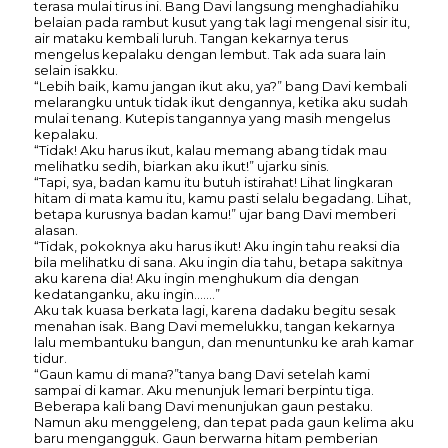
terasa mulai tirus ini. Bang Davi langsung menghadiahiku
belaian pada rambut kusut yang tak lagi mengenal sisir itu,
air mataku kembali luruh. Tangan kekarnya terus
mengelus kepalaku dengan lembut. Tak ada suara lain
selain isakku.
“Lebih baik, kamu jangan ikut aku, ya?” bang Davi kembali
melarangku untuk tidak ikut dengannya, ketika aku sudah
mulai tenang. Kutepis tangannya yang masih mengelus
kepalaku.
“Tidak! Aku harus ikut, kalau memang abang tidak mau
melihatku sedih, biarkan aku ikut!” ujarku sinis.
“Tapi, sya, badan kamu itu butuh istirahat! Lihat lingkaran
hitam di mata kamu itu, kamu pasti selalu begadang. Lihat,
betapa kurusnya badan kamu!” ujar bang Davi memberi
alasan.
“Tidak, pokoknya aku harus ikut! Aku ingin tahu reaksi dia
bila melihatku di sana. Aku ingin dia tahu, betapa sakitnya
aku karena dia! Aku ingin menghukum dia dengan
kedatanganku, aku ingin…….”
Aku tak kuasa berkata lagi, karena dadaku begitu sesak
menahan isak. Bang Davi memelukku, tangan kekarnya
lalu membantuku bangun, dan menuntunku ke arah kamar
tidur.
“Gaun kamu di mana?”tanya bang Davi setelah kami
sampai di kamar. Aku menunjuk lemari berpintu tiga.
Beberapa kali bang Davi menunjukan gaun pestaku.
Namun aku menggeleng, dan tepat pada gaun kelima aku
baru mengangguk. Gaun berwarna hitam pemberian