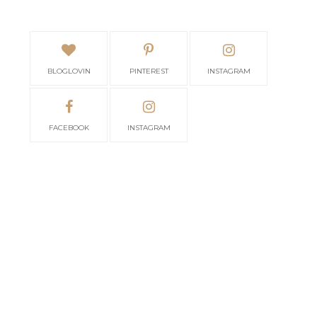
BLOGLOVIN
PINTEREST
INSTAGRAM
FACEBOOK
INSTAGRAM
3 KALAJENGKING DI
3 MAKHLUK
MALAM JUM'AT
MENYEBALKAN