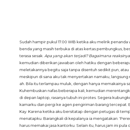
Sudah hampir pukul 17.00 WIB ketika aku melirik penanda 
benda yang masih terbuka di atas kertas pembungkus, beser
terasa sesak.
Apa yang akan terjadi? Bagaimana reaksinya
kemudian diberikan jawaban oleh hatiku dengan beberapa 
meletakannya begitu saja tanpa disentuh sedikit pun, at
meskipun di sana aku tak menyertakan namaku, langsung 
ah. Bila itu terlampau muluk, dengan hanya memakainya s
Kuhembuskan nafas beberapa kali, kemudian merentangka
di depan laptop, rasanya tubuh ini protes. Segera kubungk
kamarku dan pergi ke agen pengiriman barang tercepat. B
Kay. Karena ketika aku bersitatap dengan petugas di temp
menatapku. Barangkali di kepalanya ia mengatakan: 'Pere
harus memakai jasa kantorku. Selain itu, harus jam ini pula d