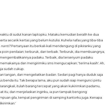
waktu di sudut kanan laptopku. Mataku kemudian beralih ke dua
ta secarik kertas yang belum kutulisi. Kuhela nafas yang tiba-tiba
 nanti?
Pertanyaan itu berkali-kali mendengung di pikiranku yang
poin penilaian; terburuk, dan terbaik. Terburuk, dia membuangnya,
au mengembalikannya padaku. Terbaik, dia tersenyum padaku
memakainya dan mengirimiku sms mengucapkan; 'terima kasih'. Ah,
aja sudah cukup.
n tangan, dan mengeliatkan badan. Sedari pagi hanya duduk saja
us benda itu. Tak berapa lama, aku pun sudah siap mengunci pintu
arangkali, itulah barang tercepat yang akan kukirimkan padamu,
at itu, dan menjelaskan inginku, ia pun tampak bengong
mpuan gila, tempat pengiriman di samping kantorku juga. Kenapa
ikirimkan.'