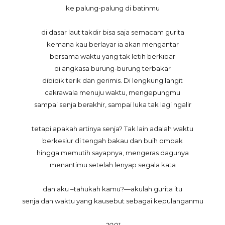
ke palung-palung di batinmu
di dasar laut takdir bisa saja semacam gurita
kemana kau berlayar ia akan mengantar
bersama waktu yang tak letih berkibar
di angkasa burung-burung terbakar
dibidik terik dan gerimis. Di lengkung langit
cakrawala menuju waktu, mengepungmu
sampai senja berakhir, sampai luka tak lagi ngalir
tetapi apakah artinya senja? Tak lain adalah waktu
berkesiur di tengah bakau dan buih ombak
hingga memutih sayapnya, mengeras dagunya
menantimu setelah lenyap segala kata
dan aku –tahukah kamu?—akulah gurita itu
senja dan waktu yang kausebut sebagai kepulanganmu