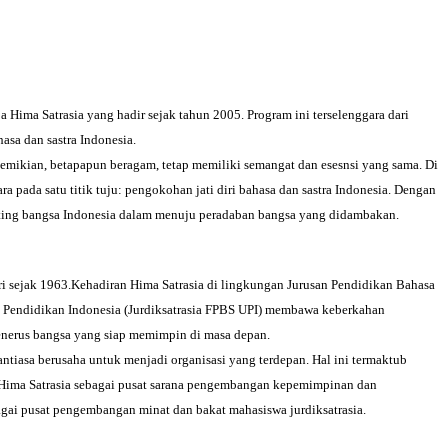
a Hima Satrasia yang hadir sejak tahun 2005. Program ini terselenggara dari
asa dan sastra Indonesia.
mikian, betapapun beragam, tetap memiliki semangat dan esesnsi yang sama. Di
pada satu titik tuju: pengokohan jati diri bahasa dan sastra Indonesia. Dengan
nting bangsa Indonesia dalam menuju peradaban bangsa yang didambakan.
iri sejak 1963.Kehadiran Hima Satrasia di lingkungan Jurusan Pendidikan Bahasa
as Pendidikan Indonesia (Jurdiksatrasia FPBS UPI) membawa keberkahan
 penerus bangsa yang siap memimpin di masa depan.
ntiasa berusaha untuk menjadi organisasi yang terdepan. Hal ini termaktub
si Hima Satrasia sebagai pusat sarana pengembangan kepemimpinan dan
gai pusat pengembangan minat dan bakat mahasiswa jurdiksatrasia.