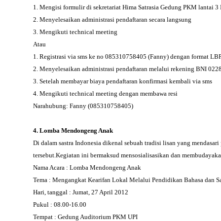
1. Mengisi formulir di sekretariat Hima Satrasia Gedung PKM lantai 
2. Menyelesaikan administrasi pendaftaran secara langsung
3. Mengikuti technical meeting
Atau
1. Registrasi via sms ke no 085310758405 (Fanny) dengan form
2. Menyelesaikan administrasi pendaftaran melalui rekening BNI 02
3. Setelah membayar biaya pendaftaran konfirmasi kembali via sms
4. Mengikuti technical meeting dengan membawa resi
Narahubung: Fanny (085310758405)
4. Lomba Mendongeng Anak
Di dalam sastra Indonesia dikenal sebuah tradisi lisan yang mendasar
tersebut.Kegiatan ini bermaksud mensosialisasikan dan membudayakan k
Nama Acara : Lomba Mendongeng Anak
Tema : Mengangkat Kearifan Lokal Melalui Pendidikan Bahasa dan Sa
Hari, tanggal : Jumat, 27 April 2012
Pukul : 08.00-16.00
Tempat : Gedung Auditorium PKM UPI