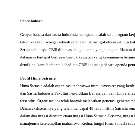
Pendahuluan
Gebyar bahasa dan sastra Indonesia merupakan salah satu program kerj
tahun ke tahun sebagai sebuah sarana untuk mengokohkan jati diri bah
Setiap tahunnya, GBSI dikemas dengan corak yang beragam. Namun de
dalamnya terdapat berbagai bentuk kegiatan yang kesemuanya bermuara 
demikian, kami berharap kehadiran GBSI ini menjadi satu agenda pe
Profil Hima Satrasia
Hima Satrasia adalah organisasi mahasiswa intrauniversiter yang berd
dan Sastra Indonesia Fakultas Pendidikan Bahasa dan Seni Universit
tersendiri. Organisasi ini telah banyak melahirkan generasi-generasi
Dalam eksistensinya yang telah mencapai 49 tahun, Hima Satrasia sena
dalam dua fungsi diantara enam fungsi Hima Satrasia. Pertama, fung
manajemen keterampilan mahasiswa. Kedua, fungsi Hima Satrasia seba