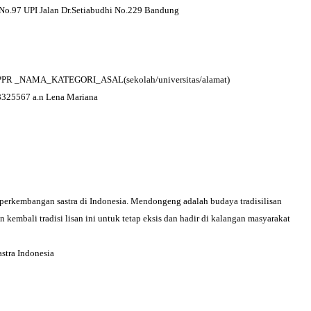
3 No.97 UPI Jalan Dr.Setiabudhi No.229 Bandung
at LBPPR _NAMA_KATEGORI_ASAL(sekolah/
universitas/alamat)
28325567 a.n Lena Mariana
i perkembangan sastra di Indonesia. Mendongeng adalah budaya tradisilisan
embali tradisi lisan ini untuk tetap eksis dan hadir di kalangan masyarakat
stra Indonesia