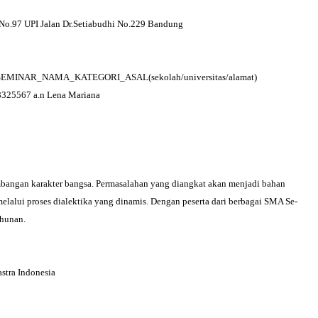
3 No.97 UPI Jalan Dr.Setiabudhi No.229 Bandung
format SEMINAR_NAMA_KATEGORI_ASAL(sek
olah/universitas/alamat)
28325567 a.n Lena Mariana
bangan karakter bangsa. Permasalahan yang diangkat akan menjadi bahan
lalui proses dialektika yang dinamis. Dengan peserta dari berbagai SMA Se-
ahunan.
stra Indonesia