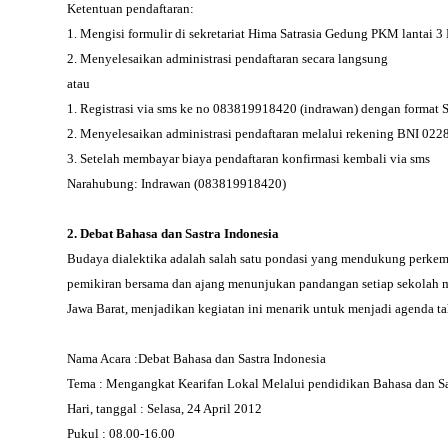
Ketentuan pendaftaran:
1. Mengisi formulir di sekretariat Hima Satrasia Gedung PKM lantai 
2. Menyelesaikan administrasi pendaftaran secara langsung
atau
1. Registrasi via sms ke no 083819918420 (indrawan) dengan 
2. Menyelesaikan administrasi pendaftaran melalui rekening BNI 02
3. Setelah membayar biaya pendaftaran konfirmasi kembali via sms
Narahubung: Indrawan (083819918420)
2. Debat Bahasa dan Sastra Indonesia
Budaya dialektika adalah salah satu pondasi yang mendukung perkem
pemikiran bersama dan ajang menunjukan pandangan setiap sekolah me
Jawa Barat, menjadikan kegiatan ini menarik untuk menjadi agenda t
Nama Acara :Debat Bahasa dan Sastra Indonesia
Tema : Mengangkat Kearifan Lokal Melalui pendidikan Bahasa dan Sa
Hari, tanggal : Selasa, 24 April 2012
Pukul : 08.00-16.00