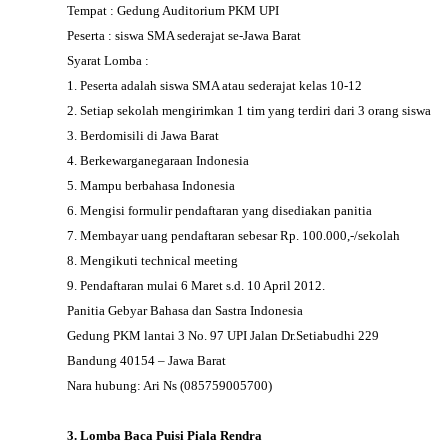
Tempat : Gedung Auditorium PKM UPI
Peserta : siswa SMA sederajat se-Jawa Barat
Syarat Lomba :
1. Peserta adalah siswa SMA atau sederajat kelas 10-12
2. Setiap sekolah mengirimkan 1 tim yang terdiri dari 3 orang siswa
3. Berdomisili di Jawa Barat
4. Berkewarganegaraan Indonesia
5. Mampu berbahasa Indonesia
6. Mengisi formulir pendaftaran yang disediakan panitia
7. Membayar uang pendaftaran sebesar Rp. 100.000,-/sekolah
8. Mengikuti technical meeting
9. Pendaftaran mulai 6 Maret s.d. 10 April 2012.
Panitia Gebyar Bahasa dan Sastra Indonesia
Gedung PKM lantai 3 No. 97 UPI Jalan Dr.Setiabudhi 229
Bandung 40154 – Jawa Barat
Nara hubung: Ari Ns (085759005700)
3. Lomba Baca Puisi Piala Rendra