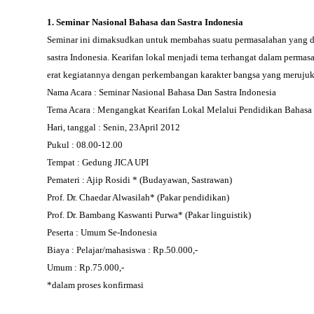
1. Seminar Nasional Bahasa dan Sastra Indonesia
Seminar ini dimaksudkan untuk membahas suatu permasalahan yang dir
sastra Indonesia. Kearifan lokal menjadi tema terhangat dalam permasa
erat kegiatannya dengan perkembangan karakter bangsa yang merujuk
Nama Acara : Seminar Nasional Bahasa Dan Sastra Indonesia
Tema Acara : Mengangkat Kearifan Lokal Melalui Pendidikan Bahasa 
Hari, tanggal : Senin, 23April 2012
Pukul : 08.00-12.00
Tempat : Gedung JICA UPI
Pemateri : Ajip Rosidi * (Budayawan, Sastrawan)
Prof. Dr. Chaedar Alwasilah* (Pakar pendidikan)
Prof. Dr. Bambang Kaswanti Purwa* (Pakar linguistik)
Peserta : Umum Se-Indonesia
Biaya : Pelajar/mahasiswa : Rp.50.000,-
Umum : Rp.75.000,-
*dalam proses konfirmasi