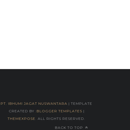
PT. IBHUMI JAGAT NUSWANTARA
| TEMPLATE
CREATED BY :
BLOGGER TEMPLATES
|
THEMEXPOSE
. ALL RIGHTS RESERVED.
BACK TO TOP