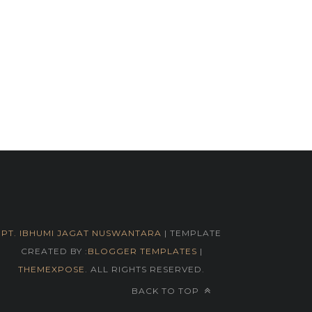
PT. IBHUMI JAGAT NUSWANTARA
| TEMPLATE
CREATED BY :
BLOGGER TEMPLATES
|
THEMEXPOSE
. ALL RIGHTS RESERVED.
BACK TO TOP