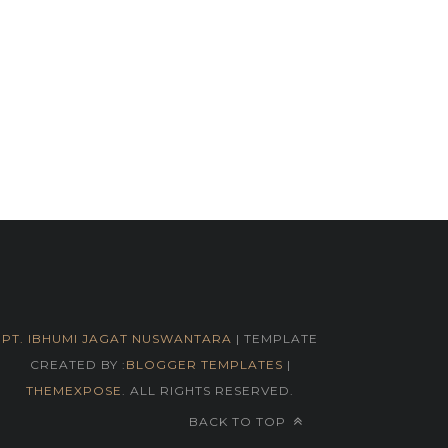
PT. IBHUMI JAGAT NUSWANTARA
| TEMPLATE
CREATED BY :
BLOGGER TEMPLATES
|
THEMEXPOSE
. ALL RIGHTS RESERVED.
BACK TO TOP