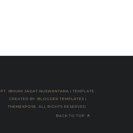
PT. IBHUMI JAGAT NUSWANTARA
| TEMPLATE
CREATED BY :
BLOGGER TEMPLATES
|
THEMEXPOSE
. ALL RIGHTS RESERVED.
BACK TO TOP