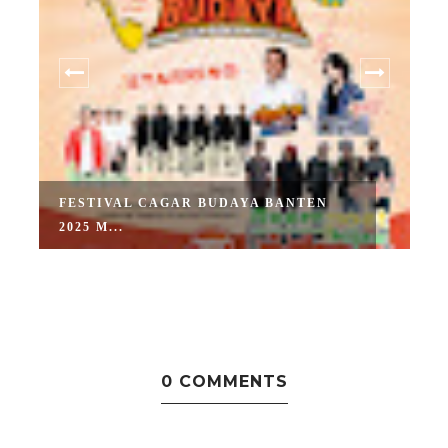
FESTIVAL CAGAR BUDAYA BANTEN
2025 M...
0 COMMENTS