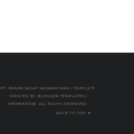
PT. IBHUMI JAGAT NUSWANTARA
| TEMPLATE
CREATED BY :
BLOGGER TEMPLATES
|
THEMEXPOSE
. ALL RIGHTS RESERVED.
BACK TO TOP