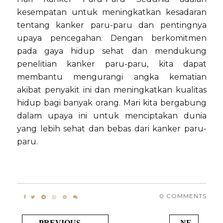
kesempatan untuk meningkatkan kesadaran
tentang kanker paru-paru dan pentingnya
upaya pencegahan. Dengan berkomitmen
pada gaya hidup sehat dan mendukung
penelitian kanker paru-paru, kita dapat
membantu mengurangi angka kematian
akibat penyakit ini dan meningkatkan kualitas
hidup bagi banyak orang. Mari kita bergabung
dalam upaya ini untuk menciptakan dunia
yang lebih sehat dan bebas dari kanker paru-
paru.
0 COMMENTS
← PREVIOUS
NE