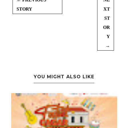
STORY
XT
ST
OR
Y
→
YOU MIGHT ALSO LIKE