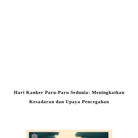
Hari Kanker Paru-Paru Sedunia: Meningkatkan
Kesadaran dan Upaya Pencegahan