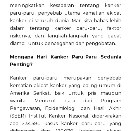
meningkatkan kesadaran tentang kanker
paru-paru, penyebab utama kematian akibat
kanker di seluruh dunia. Mari kita bahas lebih
dalam tentang kanker paru-paru, faktor
risikonya, dan langkah-langkah yang dapat
diambil untuk pencegahan dan pengobatan.
Mengapa Hari Kanker Paru-Paru Sedunia
Penting?
Kanker paru-paru merupakan penyebab
kematian akibat kanker yang paling umum di
Amerika Serikat, baik untuk pria maupun
wanita. Menurut data dari Program
Pengawasan, Epidemiologi, dan Hasil Akhir
(SEER) Institut Kanker Nasional, diperkirakan
ada 234.580 kasus kanker paru-paru yang