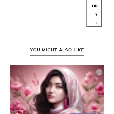
OR
Y
→
YOU MIGHT ALSO LIKE