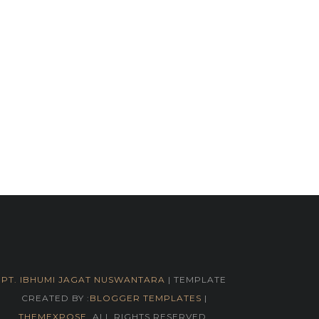
PT. IBHUMI JAGAT NUSWANTARA
| TEMPLATE
CREATED BY :
BLOGGER TEMPLATES
|
THEMEXPOSE
. ALL RIGHTS RESERVED.