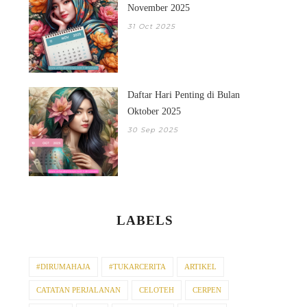
November 2025
31 Oct 2025
Daftar Hari Penting di Bulan
Oktober 2025
30 Sep 2025
DAFTAR HARI PENTING DI
DAFTAR HARI-HAR
BULAN SEPTEM...
PENTING DI BULAN 
LABELS
#DIRUMAHAJA
#TUKARCERITA
ARTIKEL
CATATAN PERJALANAN
CELOTEH
CERPEN