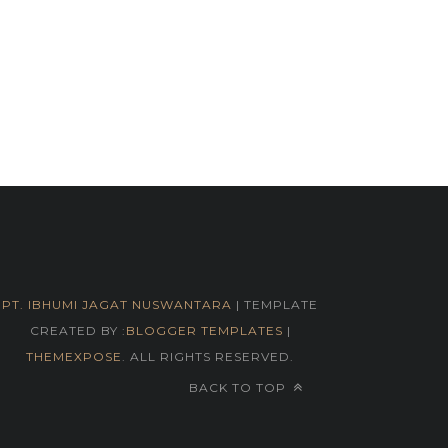
PT. IBHUMI JAGAT NUSWANTARA
| TEMPLATE
CREATED BY :
BLOGGER TEMPLATES
|
THEMEXPOSE
. ALL RIGHTS RESERVED.
BACK TO TOP