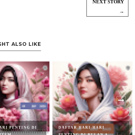
NEXT STORY
→
GHT ALSO LIKE
ARI PENTING DI
DAFTAR HARI-HARI
TEM...
PENTING DI BULAN A...