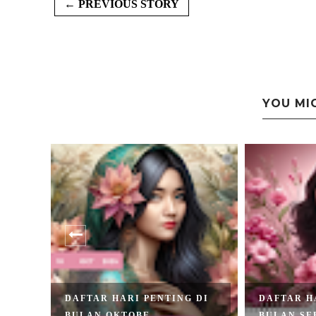
← PREVIOUS STORY
YOU MI
DAFTAR HARI PENTING DI
DAFTAR H
BULAN OKTOBE...
BULAN SEP