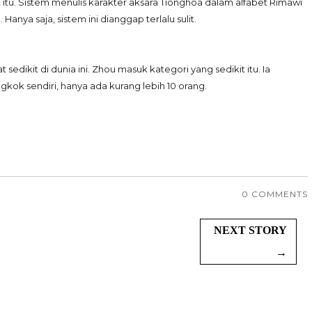
 itu. Sistem menulis karakter aksara Tionghoa dalam alfabet Rimawi
Hanya saja, sistem ini dianggap terlalu sulit.
 sedikit di dunia ini. Zhou masuk kategori yang sedikit itu. Ia
ngkok sendiri, hanya ada kurang lebih 10 orang.
0 COMMENTS
NEXT STORY
→