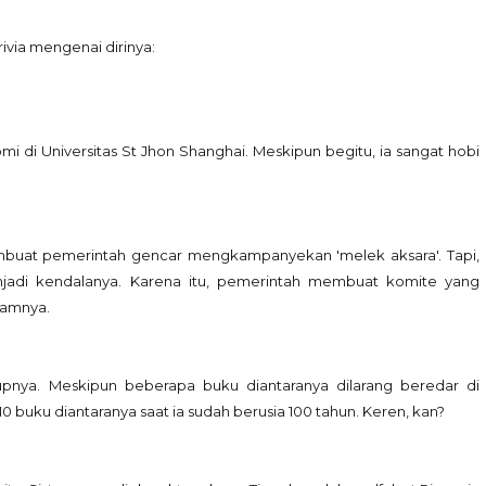
ivia mengenai dirinya:
 di Universitas St Jhon Shanghai. Meskipun begitu, ia sangat hobi
mbuat pemerintah gencar mengkampanyekan 'melek aksara'. Tapi,
njadi kendalanya. Karena itu, pemerintah membuat komite yang
lamnya.
upnya. Meskipun beberapa buku diantaranya dilarang beredar di
 10 buku diantaranya saat ia sudah berusia 100 tahun. Keren, kan?