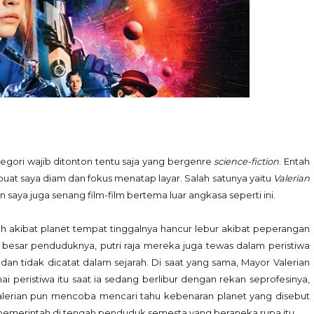
tegori wajib ditonton tentu saja yang bergenre
science-fiction
. Entah
uat saya diam dan fokus menatap layar. Salah satunya yaitu
Valerian
 saya juga senang film-film bertema luar angkasa seperti ini.
nah akibat planet tempat tinggalnya hancur lebur akibat peperangan
 besar penduduknya, putri raja mereka juga tewas dalam peristiwa
tup dan tidak dicatat dalam sejarah. Di saat yang sama, Mayor Valerian
peristiwa itu saat ia sedang berlibur dengan rekan seprofesinya,
Valerian pun mencoba mencari tahu kebenaran planet yang disebut
 pemerintah di tengah penduduk semesta yang beraneka rupa itu.