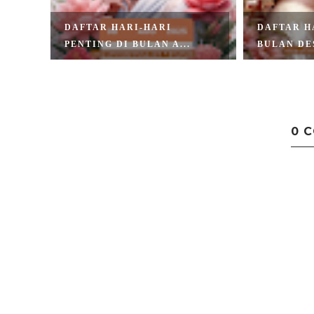
 DI
DAFTAR HARI-HARI
DAFTAR H
PENTING DI BULAN A...
BULAN DE
0 