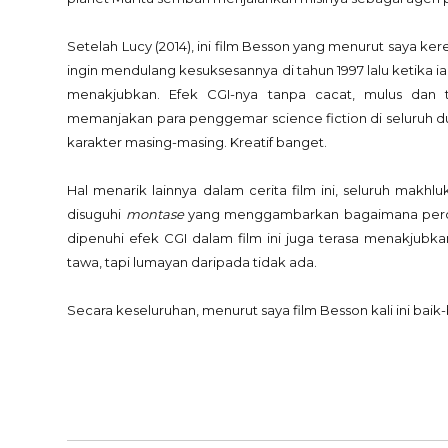
Setelah Lucy (2014), ini film Besson yang menurut saya ker
ingin mendulang kesuksesannya di tahun 1997 lalu ketika ia 
menakjubkan. Efek CGI-nya tanpa cacat, mulus dan 
memanjakan para penggemar science fiction di seluruh dun
karakter masing-masing. Kreatif banget.
Hal menarik lainnya dalam cerita film ini, seluruh makhl
disuguhi
montase
yang menggambarkan bagaimana perda
dipenuhi efek CGI dalam film ini juga terasa menakjubk
tawa, tapi lumayan daripada tidak ada.
Secara keseluruhan, menurut saya film Besson kali ini baik-