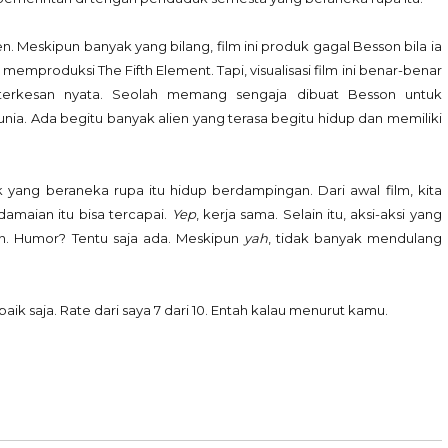
en. Meskipun banyak yang bilang, film ini produk gagal Besson bila ia
memproduksi The Fifth Element. Tapi, visualisasi film ini benar-benar
terkesan nyata. Seolah memang sengaja dibuat Besson untuk
ia. Ada begitu banyak alien yang terasa begitu hidup dan memiliki
uk yang beraneka rupa itu hidup berdampingan. Dari awal film, kita
maian itu bisa tercapai.
Yep
, kerja sama. Selain itu, aksi-aksi yang
an. Humor? Tentu saja ada. Meskipun
yah
, tidak banyak mendulang
baik saja. Rate dari saya 7 dari 10. Entah kalau menurut kamu.