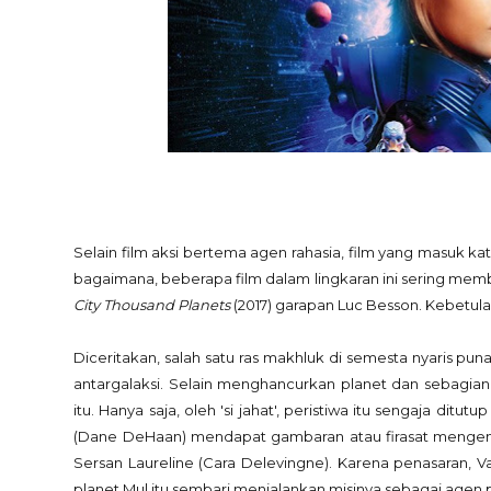
Selain film aksi bertema agen rahasia, film yang masuk ka
bagaimana, beberapa film dalam lingkaran ini sering memb
City Thousand Planets
(2017) garapan Luc Besson. Kebetulan
Diceritakan, salah satu ras makhluk di semesta nyaris pu
antargalaksi. Selain menghancurkan planet dan sebagian
itu. Hanya saja, oleh 'si jahat', peristiwa itu sengaja ditu
(Dane DeHaan) mendapat gambaran atau firasat mengenai 
Sersan Laureline (Cara Delevingne). Karena penasaran, 
planet Mul itu sembari menjalankan misinya sebagai agen