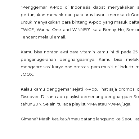
"Penggemar K-Pop di Indonesia dapat menyaksikan ac
pertunjukan menarik dari para artis favorit mereka di 
untuk menyaksikan para bintang K-pop yang masuk dafta
TWICE, Wanna One and WINNER" kata Benny Ho, Senior D
Tencent melalui email.
Kamu bisa nonton aksi para vitamin kamu ini di pada 25 J
penganugerahan penghargaannya. Kamu bisa melak
mengapresiasi karya dan prestasi para musisi di industri
JOOX.
Kalau kamu penggemar sejati K-Pop, lihat saja promosi da
Discover. Di sana ada playlist pemenang penghargaan Soul
tahun 2017. Selain itu, ada playlist MMA atau MAMA juga.
Gimana? Masih
keukeuh
mau datang langsung ke Seoul, 