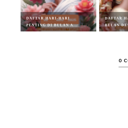
 DI
DAFTAR HARI-HARI
DAFTAR H
PENTING DI BULAN A...
BULAN DE
0 