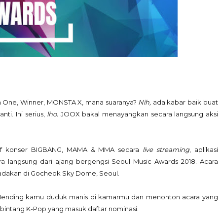
na One, Winner, MONSTA X, mana suaranya?
Nih,
ada kabar baik buat
ti. Ini serius,
lho.
JOOX bakal menayangkan secara langsung aksi
sif konser BIGBANG, MAMA & MMA secara
live streaming
, aplikasi
langsung dari ajang bergengsi Seoul Music Awards 2018. Acara
diadakan di Gocheok Sky Dome, Seoul.
Mending kamu duduk manis di kamarmu dan menonton acara yang
 bintang K-Pop yang masuk daftar nominasi.