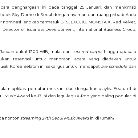
ara penghargaan ini pada tanggal 25 Januari, dan menikmati
Gocheok Sky Dome di Seoul dengan nyaman dari ruang pribadi Anda
r nominasi lengkap termasuk BTS, EXO, IU, MONSTA X, Red Velvet,
irector of Business Development, International Business Group,
anuari pukul 17.00 WIB, mulai dari sesi
red carpet
hingga upacara
ukan reservasi untuk menonton acara yang diadakan untuk
 musik Korea Selatan ini sekaligus untuk mendapat
live schedule
dari
lam aplikasi pemutar musik ini dan dengarkan playlist Feature1 di
 Music Award ke-17 ini dan lagu-lagu K-Pop yang paling populer di
apa nonton
streaming 27th Seoul Music Award
ini di rumah?