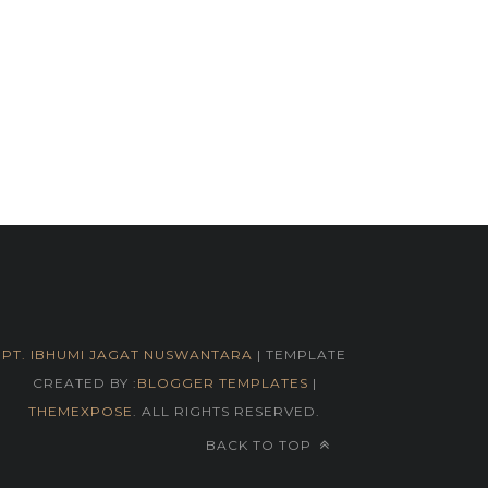
PT. IBHUMI JAGAT NUSWANTARA
| TEMPLATE
CREATED BY :
BLOGGER TEMPLATES
|
THEMEXPOSE
. ALL RIGHTS RESERVED.
BACK TO TOP