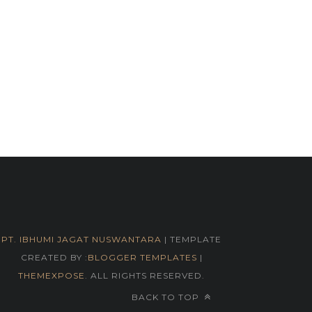
PT. IBHUMI JAGAT NUSWANTARA
| TEMPLATE
CREATED BY :
BLOGGER TEMPLATES
|
THEMEXPOSE
. ALL RIGHTS RESERVED.
BACK TO TOP