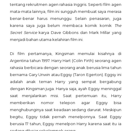
tentang rekruitmen agen rahasia Inggris. Seperti film agen
mata-mata lainnya, film ini sungguh membuat saya merasa
benar-benar harus menunggu. Selain penasaran, juga
karena saya juga belum membaca komik komik
The
Secret Service
karya Dave Gibbons dan Mark Millar yang
menjadi bahan utama kelahiran film ini.
Di film pertamanya, Kingsman memulai kisahnya di
Argentina tahun 1997. Harry Hart (Colin Firth) seorang agen
rahasia berbicara dengan seorang anak berusia lima tahun
bernama Gary Unwin atau Eggsy (Taron Egerton). Eggsy ini
adalah anak teman Harry yang sempat bergabung
dengan Kingsman juga. Hanya saja, ayah Eggsy meninggal
saat menjalankan misi. Saat pertemuan itu, Harry
memberikan nomor telepon agar Eggsy bisa
menghubunginya saat keadaan sedang darurat. Meskipun
begitu, Eggsy tidak pernah menelponnya. Saat Eggsy
berusia 17 tahun, Eggsy menelpon Harry karena saat itu ia
sedang dikejar sekelompok orang.