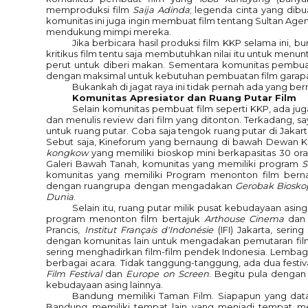
memproduksi film
Saija Adinda
; legenda cinta yang dibu
komunitas ini juga ingin membuat film tentang Sultan Age
mendukung mimpi mereka.
Jika berbicara hasil produksi film KKP selama ini, bu
kritikus film tentu saja membutuhkan nilai itu untuk menu
perut untuk diberi makan. Sementara komunitas pembua
dengan maksimal untuk kebutuhan pembuatan film garap
Bukankah di jagat raya ini tidak pernah ada yang 
Komunitas Apresiator dan Ruang Putar Film
Selain komunitas pembuat film seperti KKP, ada ju
dan menulis review dari film yang ditonton. Terkadang, sa
untuk ruang putar. Coba saja tengok ruang putar di Jakarta
Sebut saja, Kineforum yang bernaung di bawah Dewan K
kongkow
yang memiliki bioskop mini berkapasitas 30 ora
Galeri Bawah Tanah, komunitas yang memiliki program
S
komunitas yang memiliki Program menonton film be
dengan ruangrupa dengan mengadakan
Gerobak Biosko
Dunia
.
Selain itu, ruang putar milik pusat kebudayaan asing
program menonton film bertajuk
Arthouse Cinema
dan
Prancis,
Institut Français d'Indonésie
(IFI) Jakarta, ser
dengan komunitas lain untuk mengadakan pemutaran fil
sering menghadirkan film-film pendek Indonesia. Lembag
berbagai acara. Tidak tanggung-tanggung, ada dua festiv
Film Festival
dan
Europe on Screen
. Begitu pula dengan
kebudayaan asing lainnya.
Bandung memiliki Taman Film. Siapapun yang datan
Bandung memiliki tempat lain yang menjadi tempat m