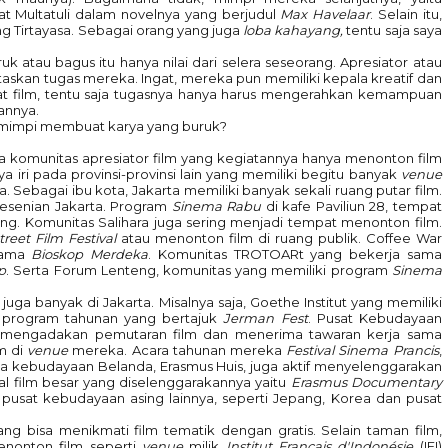
at Multatuli dalam novelnya yang berjudul
Max Havelaar
. Selain itu,
ng Tirtayasa. Sebagai orang yang juga
loba kahayang,
tentu saja saya
ruk atau bagus itu hanya nilai dari selera seseorang. Apresiator atau
ntaskan tugas mereka. Ingat, mereka pun memiliki kepala kreatif dan
t film, tentu saja tugasnya hanya harus mengerahkan kemampuan
annya.
bermimpi membuat karya yang buruk?
ga komunitas apresiator film yang kegiatannya hanya menonton film
ya iri pada provinsi-provinsi lain yang memiliki begitu banyak
venue
. Sebagai ibu kota, Jakarta memiliki banyak sekali ruang putar film.
esenian Jakarta. Program
Sinema Rabu
di kafe Paviliun 28, tempat
ng. Komunitas Salihara juga sering menjadi tempat menonton film.
treet Film Festival
atau menonton film di ruang publik. Coffee War
rnama
Bioskop Merdeka
. Komunitas
TROTOARt
yang bekerja sama
p
. Serta Forum Lenteng, komunitas yang memiliki program
Sinema
 juga banyak di Jakarta. Misalnya saja, Goethe Institut yang memiliki
 program tahunan yang bertajuk
Jerman Fest
. Pusat Kebudayaan
ing mengadakan pemutaran film dan menerima tawaran kerja sama
m di
venue
mereka. Acara tahunan mereka
Festival Sinema Prancis
,
a kebudayaan Belanda, Erasmus Huis, juga aktif menyelenggarakan
al film besar yang diselenggarakannya yaitu
Erasmus Documentary
 pusat kebudayaan asing lainnya, seperti Jepang, Korea dan pusat
g bisa menikmati film tematik dengan gratis. Selain taman film,
enonton film seperti
venue
milik
Institut Français d'Indonésie
(IFI)