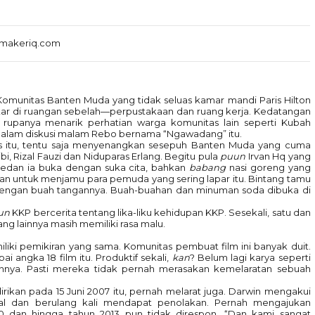
mmakeriq.com
omunitas Banten Muda yang tidak seluas kamar mandi Paris Hilton
ikar di ruangan sebelah—perpustakaan dan ruang kerja. Kedatangan
, rupanya menarik perhatian warga komunitas lain seperti Kubah
 dalam diskusi malam Rebo bernama “Ngawadang” itu.
s itu, tentu saja menyenangkan sesepuh Banten Muda yang cuma
bi, Rizal Fauzi dan Niduparas Erlang. Begitu pula
puun
Irvan Hq yang
edan ia buka dengan suka cita, bahkan
babang
nasi goreng yang
bukan untuk menjamu para pemuda yang sering lapar itu. Bintang tamu
 dengan buah tangannya. Buah-buahan dan minuman soda dibuka di
un
KKP bercerita tentang lika-liku kehidupan KKP. Sesekali, satu dan
g lainnya masih memiliki rasa malu.
iki pemikiran yang sama. Komunitas pembuat film ini banyak duit.
i angka 18 film itu. Produktif sekali,
kan
? Belum lagi karya seperti
innya. Pasti mereka tidak pernah merasakan kemelaratan sebuah
rikan pada 15 Juni 2007 itu, pernah melarat juga. Darwin mengakui
 dan berulang kali mendapat penolakan. Pernah mengajukan
 dan hingga tahun 2013 pun tidak direspon. “Dan kami sangat