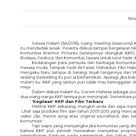
fil
Selasa malam (5/4/2016), ruang
meeting
basecamp
K
itu mendadak sesak. Peserta diskusi sampai bergelaran t
Komunitas Kremov Pictures (selanjutnya disingkat KKP)
Budaya, Gesbica, dan Komunitas Jawara untuk turut hadir
Kedatangan para pemuda dari berbagai komunita
merasa muda. Tampak hadir Ali Faisal, Mahdiduri, Fikri Habi
mengaku baru sampai di Serang. Buah tangannya dari M
sedang berkeliling itu pun ia berhentikan. Apalagi, jika 
malam itu, KKP yang santun pun tidak mau ketinggalan
meja.
Dalam diskusi malam itu, Darwin Mahesa sebagai
pu
dua orang warga KKP lainnya pun menimpali. Sementara yan
‘Kegilaan’ KKP dan Film Terbaru
Melihat KKP sekarang, mungkin anda dan saya memil
Lihat saja produksi film dari tahun 2007-2015 yang mencapa
video clip, theme song
atau
original soundtrack,
dan la
komunitas!
Tapi siapa yang menyangka jika komunitas yang didi
bahwa KKP pun pernah merasakan menyebar proposal
permohonan bantuan pada pemerintah dari tahun 2010