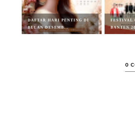
 DI
FESTIVAL CAGAR BUDAYA
DAFTAR H
BANTEN 2025 M...
PENTING D
0 