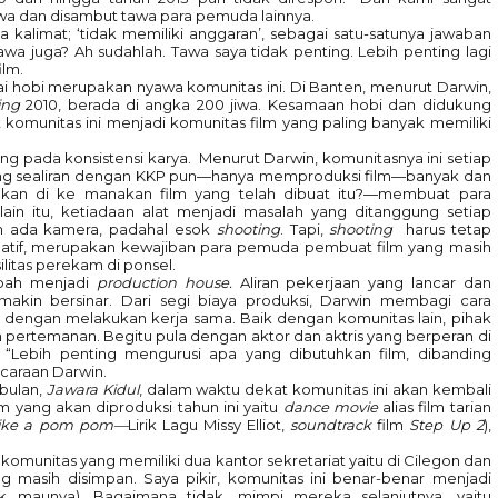
awa dan disambut tawa para pemuda lainnya.
kalimat; ‘tidak memiliki anggaran’, sebagai satu-satunya jawaban
tawa juga? Ah sudahlah. Tawa saya tidak penting. Lebih penting lagi
ilm.
ai hobi merupakan nyawa komunitas ini. Di Banten, menurut Darwin,
ing
2010, berada di angka 200 jiwa. Kesamaan hobi dan didukung
munitas ini menjadi komunitas film yang paling banyak memiliki
ng pada konsistensi karya. Menurut Darwin, komunitasnya ini setiap
yang sealiran dengan KKP pun—hanya memproduksi film—banyak dan
—akan di ke manakan film yang telah dibuat itu?—membuat para
lain itu, ketiadaan alat menjadi masalah yang ditanggung setiap
um ada kamera, padahal esok
shooting
. Tapi,
shooting
harus tetap
reatif, merupakan kewajiban para pemuda pembuat film yang masih
ilitas perekam di ponsel.
ubah menjadi
production house.
Aliran pekerjaan yang lancar dan
akin bersinar. Dari segi biaya produksi, Darwin membagi cara
tu dengan melakukan kerja sama. Baik dengan komunitas lain, pihak
 pertemanan. Begitu pula dengan aktor dan aktris yang berperan di
a. “Lebih penting mengurusi apa yang dibutuhkan film, dibanding
bicaraan Darwin.
 bulan,
Jawara Kidul
, dalam waktu dekat komunitas ini akan kembali
m yang akan diproduksi tahun ini yaitu
dance movie
alias film tarian
 like a pom pom—
Lirik Lagu Missy Elliot,
soundtrack
film
Step Up 2
),
komunitas yang memiliki dua kantor sekretariat yaitu di Cilegon dan
ng masih disimpan. Saya pikir, komunitas ini benar-benar menjadi
k maunya). Bagaimana tidak, mimpi mereka selanjutnya, yaitu