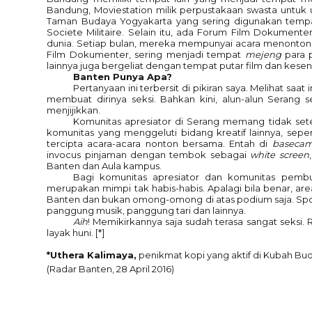
Bandung, Moviestation milik perpustakaan swasta untuk
Taman Budaya Yogyakarta yang sering digunakan tempat
Societe Militaire. Selain itu, ada Forum Film Dokument
dunia. Setiap bulan, mereka mempunyai acara menonton 
Film Dokumenter, sering menjadi tempat
mejeng
para 
lainnya juga bergeliat dengan tempat putar film dan kesen
Banten Punya Apa?
Pertanyaan ini terbersit di pikiran saya. Melihat saat 
membuat dirinya seksi. Bahkan kini, alun-alun Serang 
menjijikkan.
Komunitas apresiator di Serang memang tidak sete
komunitas yang menggeluti bidang kreatif lainnya, sepert
tercipta acara-acara nonton bersama. Entah di
baseca
invocus pinjaman dengan tembok sebagai
white screen
Banten dan Aula kampus.
Bagi komunitas apresiator dan komunitas pembu
merupakan mimpi tak habis-habis. Apalagi bila benar, 
Banten dan bukan omong-omong di atas podium saja. Spot 
panggung musik, panggung tari dan lainnya.
Aih
! Memikirkannya saja sudah terasa sangat seksi. 
layak huni. [*]
*Uthera Kalimaya,
penikmat kopi yang aktif di Kubah Bu
(Radar Banten, 28 April 2016)