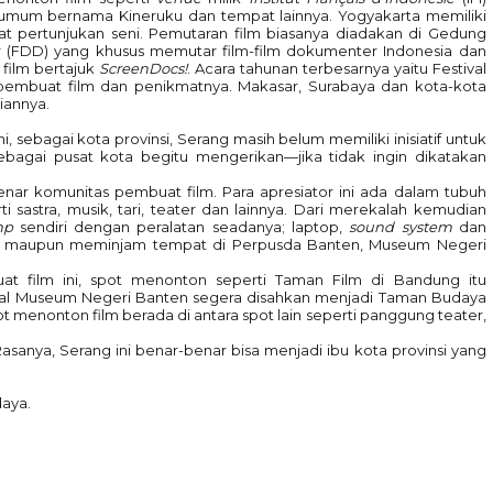
 umum bernama Kineruku dan tempat lainnya. Yogyakarta memiliki
 pertunjukan seni. Pemutaran film biasanya diadakan di Gedung
er (FDD) yang khusus memutar film-film dokumenter Indonesia dan
film bertajuk
ScreenDocs!
. Acara tahunan terbesarnya yaitu Festival
pembuat film dan penikmatnya. Makasar, Surabaya dan kota-kota
iannya.
ini, sebagai kota provinsi, Serang masih belum memiliki inisiatif untuk
sebagai pusat kota begitu mengerikan—jika tidak ingin dikatakan
nar komunitas pembuat film. Para apresiator ini ada dalam tubuh
i sastra, musik, tari, teater dan lainnya. Dari merekalah kemudian
mp
sendiri dengan peralatan seadanya; laptop,
sound system
dan
, maupun meminjam tempat di Perpusda Banten, Museum Negeri
at film ini, spot menonton seperti Taman Film di Bandung itu
areal Museum Negeri Banten segera disahkan menjadi Taman Budaya
menonton film berada di antara spot lain seperti panggung teater,
Rasanya, Serang ini benar-benar bisa menjadi ibu kota provinsi yang
daya.