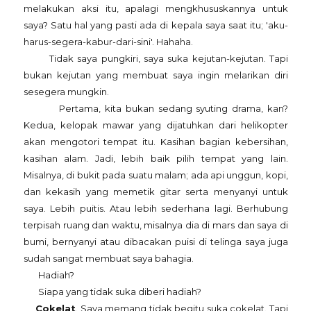
melakukan aksi itu, apalagi mengkhususkannya untuk
saya? Satu hal yang pasti ada di kepala saya saat itu; 'aku-
harus-segera-kabur-dari-sini'. Hahaha.
Tidak saya pungkiri, saya suka kejutan-kejutan. Tapi
bukan kejutan yang membuat saya ingin melarikan diri
sesegera mungkin.
Pertama, kita bukan sedang syuting drama, kan?
Kedua, kelopak mawar yang dijatuhkan dari helikopter
akan mengotori tempat itu. Kasihan bagian kebersihan,
kasihan alam. Jadi, lebih baik pilih tempat yang lain.
Misalnya, di bukit pada suatu malam; ada api unggun, kopi,
dan kekasih yang memetik gitar serta menyanyi untuk
saya. Lebih puitis. Atau lebih sederhana lagi. Berhubung
terpisah ruang dan waktu, misalnya dia di mars dan saya di
bumi, bernyanyi atau dibacakan puisi di telinga saya juga
sudah sangat membuat saya bahagia.
Hadiah?
Siapa yang tidak suka diberi hadiah?
Cokelat
. Saya memang tidak begitu suka cokelat. Tapi