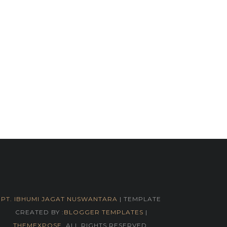
PT. IBHUMI JAGAT NUSWANTARA
| TEMPLATE
CREATED BY :
BLOGGER TEMPLATES
|
THEMEXPOSE
. ALL RIGHTS RESERVED.