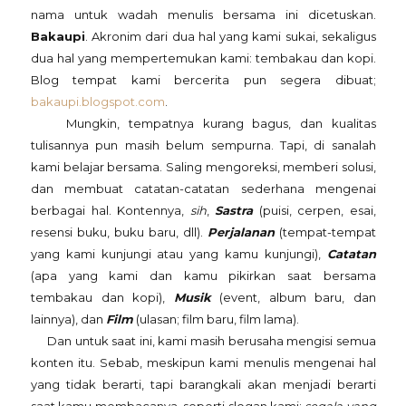
nama untuk wadah menulis bersama ini dicetuskan.
Bakaupi
. Akronim dari dua hal yang kami sukai, sekaligus
dua hal yang mempertemukan kami: tembakau dan kopi.
Blog tempat kami bercerita pun segera dibuat;
bakaupi.blogspot.com
.
Mungkin, tempatnya kurang bagus, dan kualitas
tulisannya pun masih belum sempurna. Tapi, di sanalah
kami belajar bersama. Saling mengoreksi, memberi solusi,
dan membuat catatan-catatan sederhana mengenai
berbagai hal. Kontennya,
sih
,
Sastra
(puisi, cerpen, esai,
resensi buku, buku baru, dll).
Perjalanan
(tempat-tempat
yang kami kunjungi atau yang kamu kunjungi),
Catatan
(apa yang kami dan kamu pikirkan saat bersama
tembakau dan kopi),
Musik
(event, album baru, dan
lainnya), dan
Film
(ulasan; film baru, film lama).
Dan untuk saat ini, kami masih berusaha mengisi semua
konten itu. Sebab, meskipun kami menulis mengenai hal
yang tidak berarti, tapi barangkali akan menjadi berarti