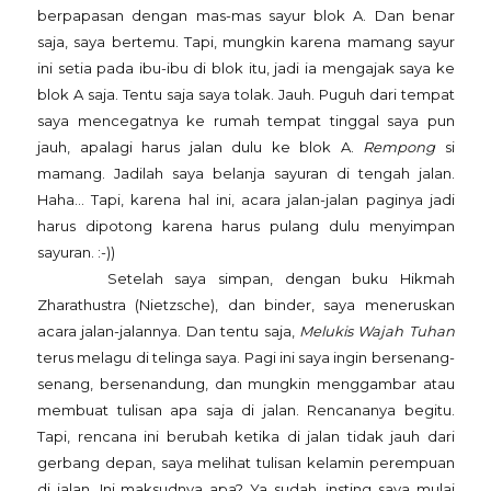
berpapasan dengan mas-mas sayur blok A. Dan benar
saja, saya bertemu. Tapi, mungkin karena mamang sayur
ini setia pada ibu-ibu di blok itu, jadi ia mengajak saya ke
blok A saja. Tentu saja saya tolak. Jauh. Puguh dari tempat
saya mencegatnya ke rumah tempat tinggal saya pun
jauh, apalagi harus jalan dulu ke blok A.
Rempong
si
mamang. Jadilah saya belanja sayuran di tengah jalan.
Haha... Tapi, karena hal ini, acara jalan-jalan paginya jadi
harus dipotong karena harus pulang dulu menyimpan
sayuran. :-))
Setelah saya simpan, dengan buku Hikmah
Zharathustra (Nietzsche), dan binder, saya meneruskan
acara jalan-jalannya. Dan tentu saja,
Melukis Wajah Tuhan
terus melagu di telinga saya. Pagi ini saya ingin bersenang-
senang, bersenandung, dan mungkin menggambar atau
membuat tulisan apa saja di jalan. Rencananya begitu.
Tapi, rencana ini berubah ketika di jalan tidak jauh dari
gerbang depan, saya melihat tulisan kelamin perempuan
di jalan. Ini maksudnya apa? Ya sudah, insting saya mulai