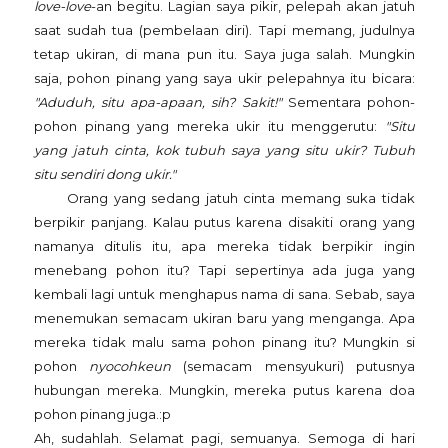
love-love
-an begitu. Lagian saya pikir, pelepah akan jatuh
saat sudah tua (pembelaan diri). Tapi memang, judulnya
tetap ukiran, di mana pun itu. Saya juga salah. Mungkin
saja, pohon pinang yang saya ukir pelepahnya itu bicara:
"Aduduh, situ apa-apaan, sih? Sakit!"
Sementara pohon-
pohon pinang yang mereka ukir itu menggerutu:
"Situ
yang jatuh cinta, kok tubuh saya yang situ ukir? Tubuh
situ sendiri dong ukir."
Orang yang sedang jatuh cinta memang suka tidak
berpikir panjang. Kalau putus karena disakiti orang yang
namanya ditulis itu, apa mereka tidak berpikir ingin
menebang pohon itu? Tapi sepertinya ada juga yang
kembali lagi untuk menghapus nama di sana. Sebab, saya
menemukan semacam ukiran baru yang menganga. Apa
mereka tidak malu sama pohon pinang itu? Mungkin si
pohon
nyocohkeun
(semacam mensyukuri) putusnya
hubungan mereka. Mungkin, mereka putus karena doa
pohon pinang juga.:p
Ah, sudahlah. Selamat pagi, semuanya. Semoga di hari