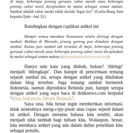
di meja, beberapa potong gerusan cabai merah atau beberapa
potong cabai rawit dicepluskan ke mulut sebagai teman makan
.
Sambal adalah cabai meski tidak diolah. Ingat itu!” (Cerita Bang Sam
kepada Ojak—hal 31)
Bandingkan dengan cuplikan artikel ini:
Hampir semua masakan Nusantara selalu diiringi dengan
sambal. Bahkan di Menado, pisang goreng pun dimakan dengan
sambal. Kalau pun sambal tak tersedia di meja, beberapa potong
gerusan cabai merah atau beberapa potong cabai rawit dicepluskan
ke mulut sebagai teman makan.
(
resepmasakanindonesia.info
)
Hanya satu kata yang diubah, bukan? ‘diiringi’
menjadi ‘dilengkapi’.
Dan hampir di penceritaan tentang
sejarah sambal ini, serupa dengan artikel yang dituliskan
dalam blog tersebut
. Juga tentang sambal bermerek
Indonesia, namun diproduksi Belanda pun, hampir serupa
dengan
artikel
yang saya baca
di detiknews.com berjudul
‘
Khas Indonesia, Merek Belanda
’
.
Saya rasa, bila benar ingin memberikan informasi,
tidak semestinya meng-
copy-paste
atau copas seperti dalam
isi artikel. Dengan meramu bahasa
kita
sendiri
,
akan
menjadi nilai tambah
bagi tulisan kita.
W
alaupun
,
benar
,
kita membaca artikel yang ada dalam daftar penelitian kita
sebagai penulis.