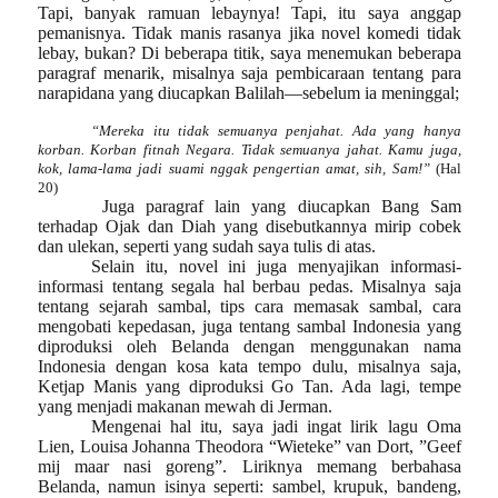
Tapi, banyak ramuan lebaynya! Tapi, itu saya anggap
pemanisnya. Tidak manis rasanya jika novel komedi tidak
lebay, bukan? Di beberapa titik, saya menemukan beberapa
paragraf menarik, misalnya saja pembicaraan tentang para
narapidana yang diucapkan Balilah—sebelum ia meninggal;
“Mereka itu tidak semuanya penjahat. Ada yang hanya
korban. Korban fitnah Negara. Tidak semuanya jahat. Kamu juga,
kok, lama-lama jadi suami nggak pengertian amat, sih, Sam!”
(Hal
20)
Juga paragraf lain yang diucapkan Bang Sam
terhadap Ojak dan Diah yang disebutkannya mirip cobek
dan ulekan, seperti yang sudah saya tulis di atas.
Selain itu, novel ini
juga menyajikan informasi-
informasi tentang segala hal berbau pedas. Misalnya saja
tentang
sejarah
sambal
, tips cara memasak sambal, cara
mengobati kepedasan, juga tentang sambal
Indonesia yang
diproduksi oleh Belanda dengan menggunakan nama
Indonesia dengan kosa kata tempo dulu, misalnya saja,
Ketjap Manis yang diproduksi Go Tan. Ada lagi,
tempe
yang menjadi makanan mewah di Jerman.
Mengenai hal itu, saya jadi ingat lirik lagu Oma
Lien, Louisa Johanna Theodora “Wieteke” van Dort, ”Geef
mij maar nasi goreng”. Liriknya memang berbahasa
Belanda, namun isinya seperti: sambel, krupuk, bandeng,