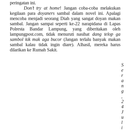
peringatan ini.
Don’t try at home
! Jangan coba-coba melakukan
kegilaan para
doyaners
sambal dalam novel ini. Apalagi
mencoba menjadi seorang Diah yang sangat doyan makan
sambal. Jangan
sampai
seperti ke-22 narapidana di Lapas
Polresta Bandar Lampung
,
yang diberitakan oleh
lampungpost.com, tidak menuruti
nasihat
dang telop ga
sambol kik mak aga bucor
(Jangan terlalu banyak makan
sambal kalau tidak ingin diare). Alhasil, mereka harus
dilarikan ke Rumah Sakit
.
S
e
r
a
n
g
,
2
4
J
u
l
i