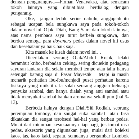
dengan pengarangnya—Firman Venayaksa, atau semacam
tokoh lainnya yang dibuat-bisa berdialog dengan
pengarang.
Oke,
jangan terlalu serius dahulu, anggaplah itu
sebagai ucapan bela sungkawa saya pada tokoh-tokoh
dalam novel ini. Ojak, Diah, Bang Sam, dan tokoh lainnya,
atas nama pembaca saya turut berbela sungkawa, dan
berdoa semoga para
doyaners
pedas dalam novel ini usus
dan kesehatannya baik-baik saja.
Kita masuk ke kisah dalam novel ini…
Diceritakan seorang Ojak/Abdul Rojak, lelaki
berambut kribo, berbadan ceking, sering dicuekin pedagang
sayuran lantaran dia selalu membeli tempe atau tahu hanya
setengah batang saja di Pasar Mayestik— tetapi ia masih
menarik perhatian ibu-ibu/menjadi pusat perhatian karena
fisiknya yang unik itu. Ia salah seorang anggota keluarga
penyuka sambal, dan hanya dialah yang anti sambal atau
tidak menyukai sambal bahkan aromanya sekali pun (hal 9-
13).
Berbeda halnya dengan Diah/Siti Rodiah, seorang
perempuan tomboy, dan sangat suka sambal—atau bisa
dikatakan dia sangat terobsesi hal-hal yang berbau pedas.
Mulai dari minuman kesukaannya tiap pagi, jus tomat rasa
pedas, aksesoris yang digunakan juga, mulai dari koleksi
kaos, tas, kaos kaki, sepatu, semuanya bergambar Lombok