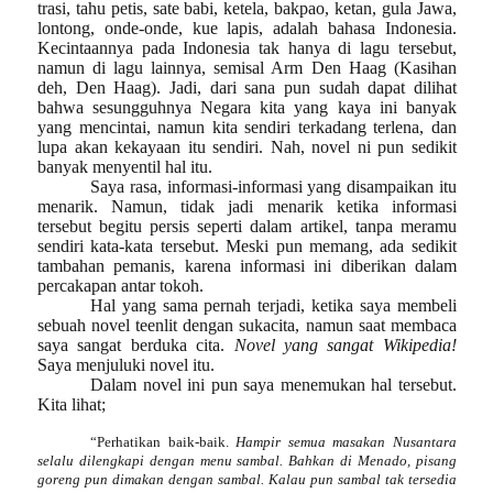
trasi, tahu petis, sate babi, ketela, bakpao, ketan, gula Jawa,
lontong, onde-onde, kue lapis, adalah bahasa Indonesia.
Kecintaannya pada Indonesia tak hanya di lagu tersebut,
namun di lagu lainnya, semisal Arm Den Haag (Kasihan
deh, Den Haag).
Jadi, dari sana pun sudah dapat dilihat
bahwa sesungguhnya Negara kita yang kaya ini banyak
yang mencintai, namun kita sendiri terkadang terlena, dan
lupa akan kekayaan itu sendiri. Nah, novel ni pun sedikit
banyak menyentil hal itu.
Saya rasa, informasi-informasi yang disampaikan itu
menarik. Namun, tidak jadi menarik ketika informasi
tersebut begitu persis seperti dalam artikel, tanpa meramu
sendiri kata-kata tersebut. Meski pun memang, ada sedikit
tambahan pemanis,
karena informasi ini diberikan dalam
percakapan
antar tokoh.
Hal yang sama pernah terjadi, ketika saya membeli
sebuah novel teenlit dengan sukacita, namun saat membaca
saya sangat berduka cita.
Novel yang sangat Wikipedia!
Saya menjuluki novel itu.
Dalam novel ini pun saya menemukan hal tersebut.
Kita lihat;
“Perhatikan baik-baik.
Hampir semua masakan Nusantara
selalu dilengkapi dengan menu sambal. Bahkan di Menado, pisang
goreng pun dimakan dengan sambal. Kalau pun sambal tak tersedia