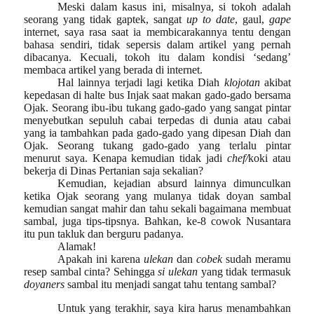
Meski dalam kasus ini, misalnya, si tokoh
adalah
seorang yang tidak gaptek
, sangat
up to date
, gaul,
gape
internet
, saya rasa saat ia membicarakannya tentu dengan
bahasa sendiri, tidak sepersis dalam artikel yang pernah
dibacanya.
Kecuali, tokoh itu dalam kondisi ‘sedang’
membaca artikel yang berada di internet.
Hal lainnya terjadi lagi ketika Diah
klojotan
akibat
kepedasan di halte bus Injak saat makan gado-gado bersama
Ojak. Seorang ibu-ibu tukang gado-gado yang sangat pintar
menyebutkan
sepuluh
cabai terpedas di dunia atau cabai
yang ia tambahkan pada
gado-gado yang dipesan Diah dan
Ojak
. Seorang tukang gado-gado yang terlalu pintar
menurut saya. Kenapa kemudian tidak jadi
chef
/
koki
atau
bekerja di Dinas Pertanian saja sekalian?
Kemudian, kejadian absurd lainnya dimunculkan
ketika Ojak seorang yang mulanya tidak doyan sambal
kemudian sangat mahir dan tahu sekali bagaimana membuat
sambal, juga tips-tipsnya. Bahkan, ke-8 cowok Nusantara
itu pun takluk dan berguru padanya.
Alamak!
Apakah ini karena
ulekan
dan
cobek
sudah meramu
resep sambal cinta? Sehingga
si
ulekan
yang tidak termasuk
doyaners
sambal itu menjadi sangat tahu tentang sambal?
Untuk yang terakhir, saya kira harus menambahkan