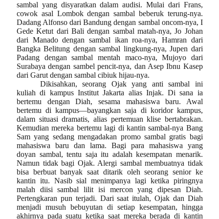
sambal yang disyaratkan dalam audisi. Mulai dari Frans,
cowok asal Lombok dengan sambal beberuk terung-nya.
Dadang Alfonso dari Bandung dengan sambal oncom-nya, I
Gede Ketut dari Bali dengan sambal matah-nya, Jo Johan
dari Manado dengan sambal ikan roa-nya, Hamran dari
Bangka Belitung dengan sambal lingkung-nya, Jupen dari
Padang dengan sambal mentah maco-nya, Mujoyo dari
Surabaya dengan sambel pencit-nya, dan Asep Ibnu Kasep
dari Garut dengan sambal cibiuk hijau-nya.
Dikisahkan, seorang Ojak yang anti sambal ini
kuliah di kampus Institut Jakarta alias Injak. Di sana ia
bertemu dengan Diah, sesama mahasiswa baru. Awal
bertemu di kampus—bayangkan saja di koridor kampus,
dalam situasi dramatis, alias pertemuan klise bertabrakan.
Kemudian mereka bertemu lagi di kantin sambal-nya Bang
Sam yang sedang mengadakan promo sambal gratis bagi
mahasiswa baru dan lama. Bagi para mahasiswa yang
doyan sambal, tentu saja itu adalah kesempatan menarik.
Namun tidak bagi Ojak. Alergi sambal membuatnya tidak
bisa berbuat banyak saat ditarik oleh seorang senior ke
kantin itu. Nasib sial menimpanya lagi ketika piringnya
malah diisi sambal lilit isi mercon yang dipesan Diah.
Pertengkaran pun terjadi. Dari saat itulah, Ojak dan Diah
menjadi musuh bebuyutan di setiap kesempatan, hingga
akhirnya pada suatu ketika saat mereka berada di kantin