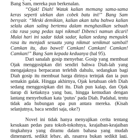
Bang Sam, mereka pun berkenalan.
“Ojak! Diah! Watak kalian memang sama-sama
keras seperti ulekan dan cobek batu ini!” Bang Sam
bersyair. “Meski demikian, kalian akan tahu bahwa kalian
selalu akan saling bertemu dalam menghasilkan sebuah
cita rasa yang pedas tapi nikmat! Dibenci namun dicari!
Mulai hari ini sadar tidak sadar, kalian sedang mengulek
rasa itu menjadi sesuatu yang nikmat senikmat sambal!
Camkan itu, duo bawel! Camkan! Camkan! Camkan!
Camkan!” Bang Sam kepada keduanya
(hal 95).
Dari sanalah gosip menyebar. Gosip yang membuat
Ojak menggosipkan diri sendiri bahwa Diah-lah yang
mengajaknya berpacaran terlebih dahulu, sedangkan bagi
Diah gosip itu membuat harga dirinya terinjak dan ia pun
semakin galak. Hingga akhirnya, Ojak ketahuan oleh Diah
sedang menggosipkan diri itu. Diah pun kalap, dan Ojak
tiarap di ketiaknya yang bau, hingga kemudian dengan
lantang menyebutkan kata ‘putus’ pada Diah. Padahal, tentu
tidak ada hubungan apa pun antara mereka. (Kisah
selanjutnya, baca sendiri saja, oke?)
Novel ini tidak hanya menyajikan cerita tentang
kesukaan pedas para tokoh-tokohnya, keajaiban-keajaiban
tingkahnya
yang diramu dalam bahasa yang mudah
dimengerti, sedikit lebay, ah, rasanya bukan sedikit lagi.