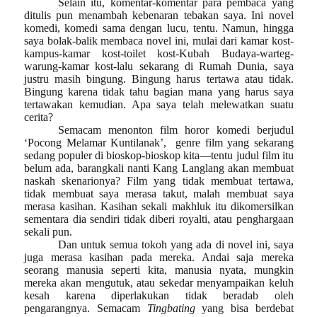
Selain itu, komentar-komentar para pembaca yang
ditulis pun menambah kebenaran tebakan saya. Ini novel
komedi, komedi sama dengan lucu, tentu. Namun, hingga
saya bolak-balik membaca novel ini, mulai dari kamar kost-
kampus-kamar kost-toilet kost-Kubah Budaya-warteg-
warung-kamar kost-lalu sekarang di Rumah Dunia, saya
justru masih bingung
.
Bingung harus tertawa atau tidak
.
B
ingung karena tidak tahu bagian mana yang harus saya
tertawakan kemudian. Apa saya telah melewatkan suatu
cerita?
Semacam menonton film horor komedi berjudul
‘Pocong Melamar Kuntilanak’,
genre film yang sekarang
sedang populer di bioskop-bioskop kita—tentu judul film itu
belum ada, barangkali nanti Kang Langlang akan membuat
naskah skenarionya? Film yang tidak membuat tertawa,
tidak membuat saya merasa takut, malah membuat saya
merasa kasihan. Kasihan sekali makhluk itu dikomersilkan
sementara dia sendiri tidak diberi royalti, atau penghargaan
sekali pun.
Dan untuk semua tokoh yang ada di novel ini, saya
juga merasa kasihan pada mereka. Andai saja mereka
seorang manusia seperti kita, manusia nyata, mungkin
mereka akan mengutuk, atau sekedar menyampaikan keluh
kesah karena diperlakukan tidak beradab oleh
pengarangnya. Semacam
Tingbating
yang bisa berdebat