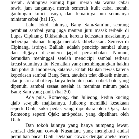
merah. Antingnya kuning hijau merah ala warna cabai
rawit, jam tangannya merah semerah kulit cabai merah,
gantungan kunci tasnya, dan lemarinya pun semuanya
miniatur cabai (hal 15).
Lalu, tokoh lainnya, Bang Sam/Sam’un, seorang
pembuat sambal yang juga mantan juru masak terbaik di
Lapas Cipinang. Dikisahkan, karena kelezatan masakannya
beberapa tahanan hingga menolak dibebaskan. Semasa di
Cipinang, istrinya Balilah, adalah pencicip sambal ulung
dan digjaya diseantero jagad persambalan. Namun,
kemudian meninggal setelah mencicipi sambal terbaru
kreasi suaminya itu. Kematian yang membingungkan hakim
dan polisi di Indonesia, katanya. Entah Balilah tewas karena
kepedasan sambal Bang Sam, ataukah telat dikasih minum,
atau justru akibat kepalanya terbentur pada cobek batu yang
dipenuhi sambal sesaat setelah ia meminta minum pada
Bang Sam yang panik (hal 20).
Ada pula, Romeong, dan Julieong, kedua kucing
ajaib se-ajaib majikannya. Julieong memiliki kesukaan
seperti Diah; suka pedas yang dipelihara oleh Ojak, dan
Romeong seperti Ojak; anti-pedas, yang dipelihara oleh
Diah.
Dan tokoh lainnya yang hanya numpang lewat,
semisal delapan cowok Nusantara yang mengikuti audisi
pemilihan pacar Diah.
Delapan
cowok dengan aneka resep