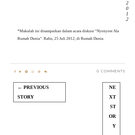
2
0
1
2
*Makalah ini disampaikan dalam acara diskusi “Nyenyore Ala
Rumah Dunia”. Rabu, 25 Juli 2012, di Rumah Dunia.
0 COMMENTS
← PREVIOUS
NE
STORY
XT
ST
OR
Y